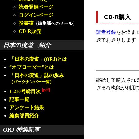
読者登録ページ
ログインページ
CD-R購入
投書箱
（編集部へのメール）
CD-R販売
読者登録
をお済ませ
送でお送りします
日本の廃道 紹介
「日本の廃道」(ORJ)とは
“オブローダー”とは
「日本の廃道」誌の歩み
継続して購入され
（バックナンバー一覧）
ざまな機能が利用
[pdf]
1-210号総目次
記事一覧
アンケート結果
編集部員紹介
ORJ 特集記事