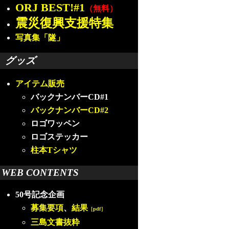
ORJ BEST!#1
（無料）
震災復興支援特集
写真集「隧」
グッズ
アイテム販売
バックナンバーCD#1
バックナンバーCD#2
ロゴワッペン
ロゴステッカー
柱本Tシャツ
WEB CONTENTS
50号記念企画
募集要項
、
結果
［pdf］
三島文書抜粋