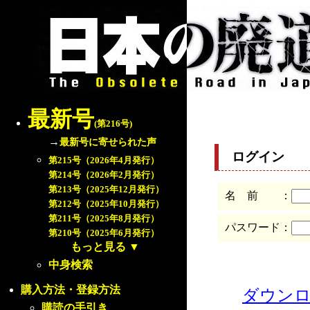
最新号
(第216号)
→
最新号に寄せられた声
ログイン
第215号（2026年4月発行）
第214号（2026年2月発行）
第213号（2025年12月発行）
名 前 ：
第212号（2025年10月発行）
第211号（2025年8月発行）
パスワード：
第210号（2025年6月発行）
もっと見る
▼
中身検索
購入方法・登録方法
ダウン
購読の手引き