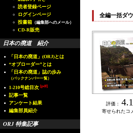
読者登録ページ
ログインページ
全編一括ダ
投書箱
（編集部へのメール）
CD-R販売
日本の廃道 紹介
「日本の廃道」(ORJ)とは
“オブローダー”とは
「日本の廃道」誌の歩み
（バックナンバー一覧）
[pdf]
1-210号総目次
記事一覧
4.
アンケート結果
評価：
編集部員紹介
寄せられたコ
ORJ 特集記事