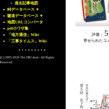
過去記事地図
峠データベース
▼
隧道データベース
▼
地図URLコンバータ
pdf小ワザ集
5
評価：
「地方通信」Wiki
寄せられたコ
「工事タイムス」Wiki
(C) 2005-2026 The ORJ desk / All Rights
Reserved.