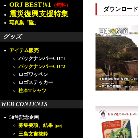
ORJ BEST!#1
（無料）
ダウンロー
震災復興支援特集
写真集「隧」
グッズ
アイテム販売
バックナンバーCD#1
バックナンバーCD#2
ロゴワッペン
ロゴステッカー
柱本Tシャツ
WEB CONTENTS
50号記念企画
募集要項
、
結果
［pdf］
三島文書抜粋