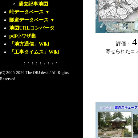
過去記事地図
峠データベース
▼
隧道データベース
▼
地図URLコンバータ
pdf小ワザ集
4
評価：
「地方通信」Wiki
寄せられたコ
「工事タイムス」Wiki
(C) 2005-2026 The ORJ desk / All Rights
Reserved.