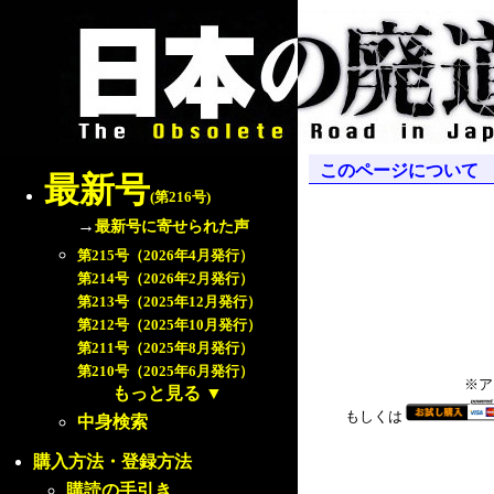
このページについて
最新号
(第216号)
→
最新号に寄せられた声
第215号（2026年4月発行）
第214号（2026年2月発行）
第213号（2025年12月発行）
第212号（2025年10月発行）
第211号（2025年8月発行）
第210号（2025年6月発行）
※ア
もっと見る
▼
もしくは
中身検索
購入方法・登録方法
購読の手引き