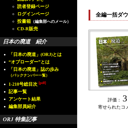
読者登録ページ
ログインページ
全編一括ダ
投書箱
（編集部へのメール）
CD-R販売
日本の廃道 紹介
「日本の廃道」(ORJ)とは
“オブローダー”とは
「日本の廃道」誌の歩み
（バックナンバー一覧）
[pdf]
1-210号総目次
記事一覧
3
アンケート結果
評価：
編集部員紹介
寄せられたコ
ORJ 特集記事