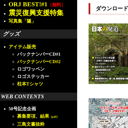
ORJ BEST!#1
（無料）
ダウンロー
震災復興支援特集
写真集「隧」
グッズ
アイテム販売
バックナンバーCD#1
バックナンバーCD#2
ロゴワッペン
ロゴステッカー
柱本Tシャツ
WEB CONTENTS
50号記念企画
募集要項
、
結果
［pdf］
三島文書抜粋