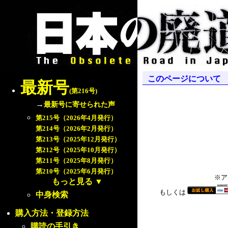
このページについて
最新号
(第216号)
→
最新号に寄せられた声
第215号（2026年4月発行）
第214号（2026年2月発行）
第213号（2025年12月発行）
第212号（2025年10月発行）
第211号（2025年8月発行）
第210号（2025年6月発行）
※ア
もっと見る
▼
もしくは
中身検索
購入方法・登録方法
購読の手引き