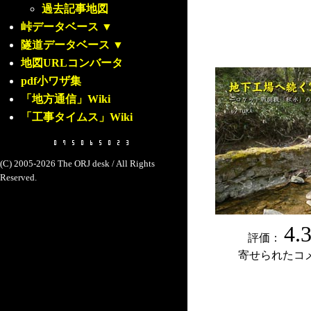
過去記事地図
峠データベース
▼
隧道データベース
▼
地図URLコンバータ
pdf小ワザ集
「地方通信」Wiki
「工事タイムス」Wiki
(C) 2005-2026 The ORJ desk / All Rights
Reserved.
4.
評価：
寄せられたコ