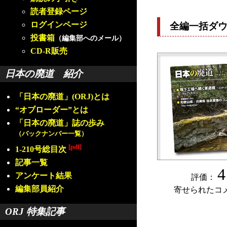
読者登録ページ
ログインページ
全編一括ダ
投書箱
（編集部へのメール）
CD-R販売
日本の廃道 紹介
「日本の廃道」(ORJ)とは
“オブローダー”とは
「日本の廃道」誌の歩み
（バックナンバー一覧）
[pdf]
1-210号総目次
記事一覧
4
アンケート結果
評価：
編集部員紹介
寄せられたコ
ORJ 特集記事