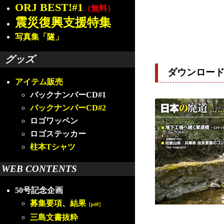
ORJ BEST!#1
（無料）
震災復興支援特集
写真集「隧」
グッズ
ダウンロー
アイテム販売
バックナンバーCD#1
バックナンバーCD#2
ロゴワッペン
ロゴステッカー
柱本Tシャツ
WEB CONTENTS
50号記念企画
募集要項
、
結果
［pdf］
三島文書抜粋