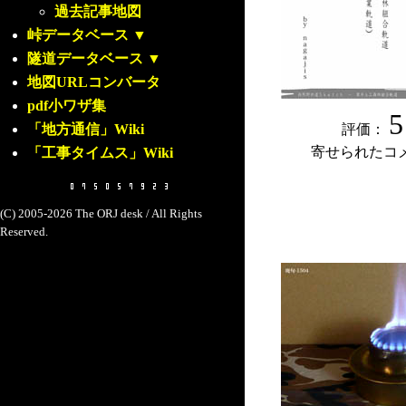
過去記事地図
峠データベース
▼
隧道データベース
▼
地図URLコンバータ
pdf小ワザ集
5
「地方通信」Wiki
評価：
寄せられたコ
「工事タイムス」Wiki
(C) 2005-2026 The ORJ desk / All Rights
Reserved.