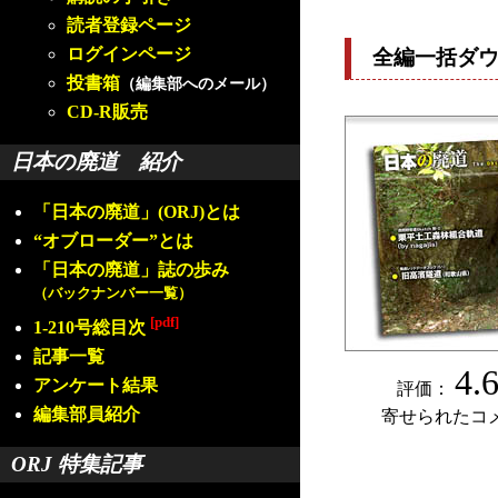
読者登録ページ
ログインページ
全編一括ダ
投書箱
（編集部へのメール）
CD-R販売
日本の廃道 紹介
「日本の廃道」(ORJ)とは
“オブローダー”とは
「日本の廃道」誌の歩み
（バックナンバー一覧）
[pdf]
1-210号総目次
記事一覧
4.
アンケート結果
評価：
編集部員紹介
寄せられたコ
ORJ 特集記事