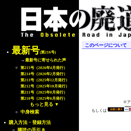
このページについて
最新号
(第216号)
→
最新号に寄せられた声
第215号（2026年4月発行）
第214号（2026年2月発行）
第213号（2025年12月発行）
第212号（2025年10月発行）
第211号（2025年8月発行）
第210号（2025年6月発行）
※ア
もっと見る
▼
もしくは
中身検索
購入方法・登録方法
購読の手引き