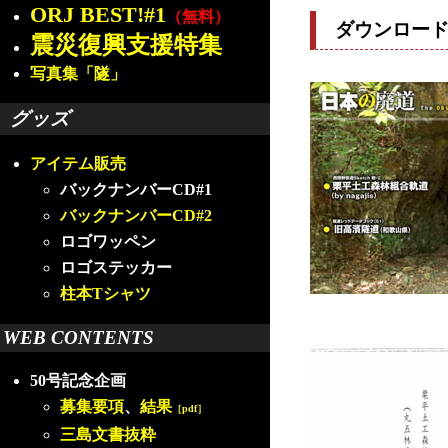
ORJ BEST!#1
（無料）
ダウンロー
震災復興支援特集
写真集「隧」
グッズ
アイテム販売
バックナンバーCD#1
バックナンバーCD#2
ロゴワッペン
ロゴステッカー
柱本Tシャツ
WEB CONTENTS
50号記念企画
募集要項
、
結果
［pdf］
三島文書抜粋