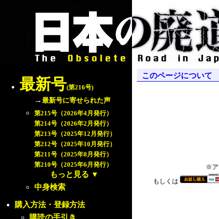
このページについて
最新号
(第216号)
→
最新号に寄せられた声
第215号（2026年4月発行）
第214号（2026年2月発行）
第213号（2025年12月発行）
第212号（2025年10月発行）
第211号（2025年8月発行）
第210号（2025年6月発行）
※ア
もっと見る
▼
もしくは
中身検索
購入方法・登録方法
購読の手引き