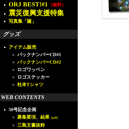
ORJ BEST!#1
（無料）
震災復興支援特集
写真集「隧」
グッズ
アイテム販売
バックナンバーCD#1
バックナンバーCD#2
ロゴワッペン
ロゴステッカー
柱本Tシャツ
WEB CONTENTS
50号記念企画
募集要項
、
結果
［pdf］
三島文書抜粋