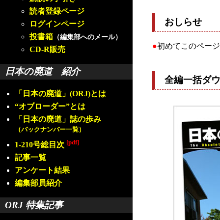
読者登録ページ
おしらせ
ログインページ
投書箱
（編集部へのメール）
●
初めてこのページ
CD-R販売
日本の廃道 紹介
全編一括ダ
「日本の廃道」(ORJ)とは
“オブローダー”とは
「日本の廃道」誌の歩み
（バックナンバー一覧）
[pdf]
1-210号総目次
記事一覧
アンケート結果
編集部員紹介
ORJ 特集記事