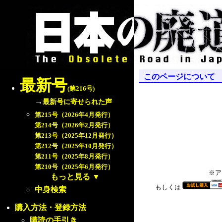
このページについて
最新号
(第216号)
→
最新号に寄せられた声
第215号（2026年4月発行）
第214号（2026年2月発行）
第213号（2025年12月発行）
第212号（2025年10月発行）
第211号（2025年8月発行）
第210号（2025年6月発行）
※ア
もっと見る
▼
もしくは
中身検索
購入方法・登録方法
購読の手引き