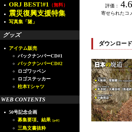
4.
ORJ BEST!#1
（無料）
評価：
震災復興支援特集
寄せられたコ
写真集「隧」
グッズ
ダウンロー
アイテム販売
バックナンバーCD#1
バックナンバーCD#2
ロゴワッペン
ロゴステッカー
柱本Tシャツ
WEB CONTENTS
50号記念企画
募集要項
、
結果
［pdf］
三島文書抜粋