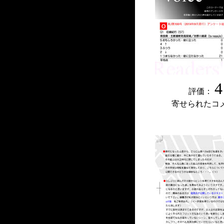
4
評価：
寄せられたコ