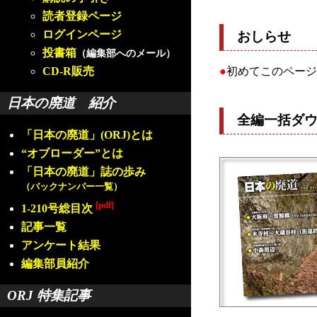
読者登録ページ
ログインページ
おしらせ
投書箱
（編集部へのメール）
CD-R販売
●
初めてこのページ
日本の廃道 紹介
全編一括ダ
「日本の廃道」(ORJ)とは
“オブローダー”とは
「日本の廃道」誌の歩み
（バックナンバー一覧）
[pdf]
1-210号総目次
記事一覧
アンケート結果
編集部員紹介
ORJ 特集記事