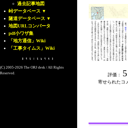
過去記事地図
峠データベース
▼
隧道データベース
▼
地図URLコンバータ
pdf小ワザ集
「地方通信」Wiki
「工事タイムス」Wiki
(C) 2005-2026 The ORJ desk / All Rights
5
Reserved.
評価：
寄せられたコ