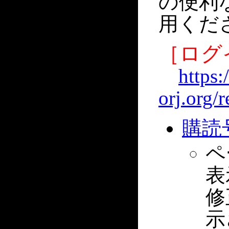
の便利
用くだ
［ログ
https:
orj.org/r
購読
ペ
表
修
示