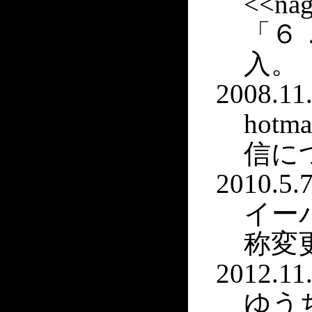
<<nag
「６
入。
2008.11.
hot
信に
2010.5.7
イー
称変
2012.11.
ゆう