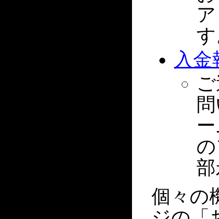
ア
す
入金
ご
問
ー
の
部
個々の
ジの「