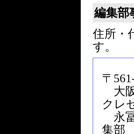
編集部
住所・
す。
〒561-
大阪府
クレセ
永冨
集部