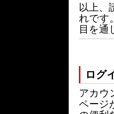
以上、
れです
目を通
ログ
アカウ
ページ