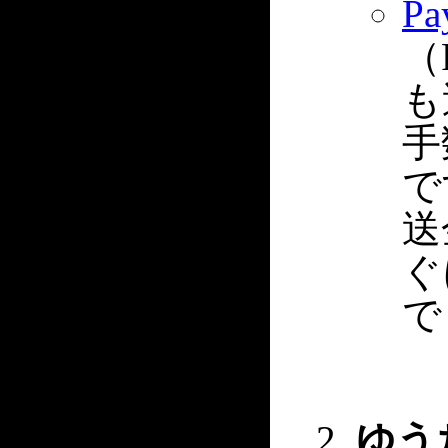
Pa
（
も
手
で
送
ぐ
で
ゆう