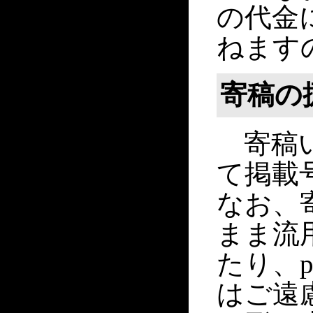
の代金
ねます
寄稿の
寄稿い
て掲載
なお、
まま流
たり、
はご遠