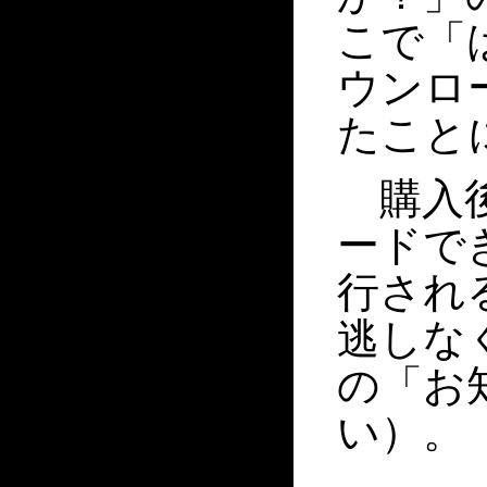
こで「
ウンロ
たこと
購入後
ードで
行され
逃しな
の「お
い）。