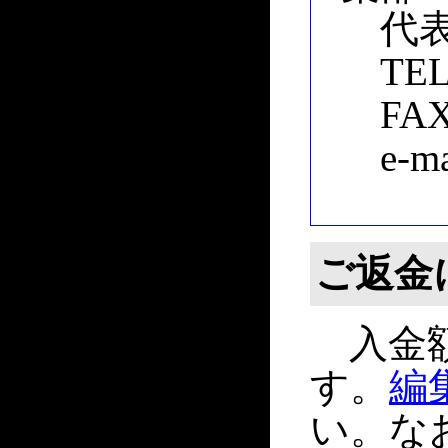
代表
TEL：
FAX：
e-ma
ご返金
入金額
す。
編
い。な