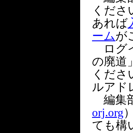
くださ
あれば
ーム
が
ログイ
の廃道
くださ
ルアド
編集部
orj.org
ても構