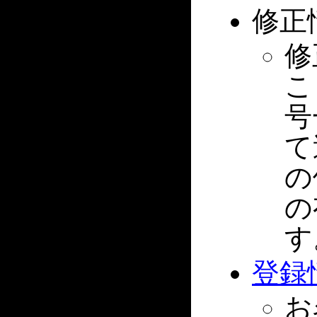
修正
修
こ
号
て
の
の
す
登録
お