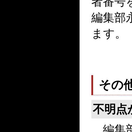
者番号
編集部
ます。
その
不明点
編集部