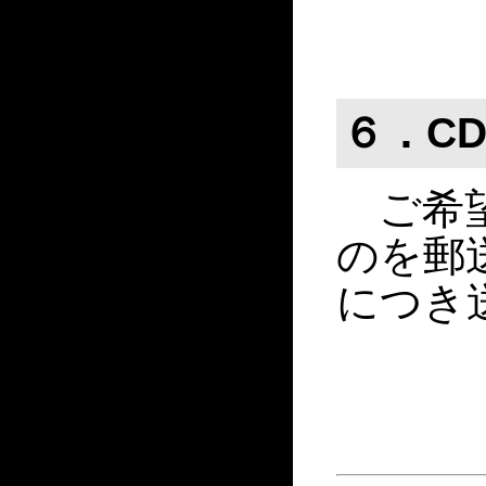
６．C
ご希望
のを郵
につき