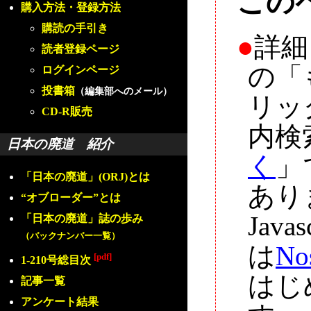
この
購入方法・登録方法
購読の手引き
●
詳細
読者登録ページ
の「
ログインページ
投書箱
（編集部へのメール）
リッ
CD-R販売
内検
日本の廃道 紹介
く
」
「日本の廃道」(ORJ)とは
あり
“オブローダー”とは
Jav
「日本の廃道」誌の歩み
（バックナンバー一覧）
は
No
[pdf]
1-210号総目次
はじ
記事一覧
アンケート結果