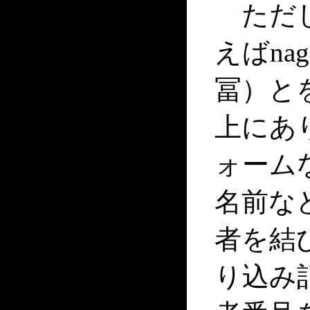
ただし
えばna
冨）と
上にあ
ォーム
名前な
者を結
り込み