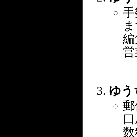
手
ま
編
営
ゆう
郵
口
数