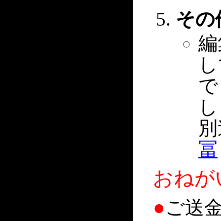
その
編
し
で
し
別
冨
おねが
●
ご送