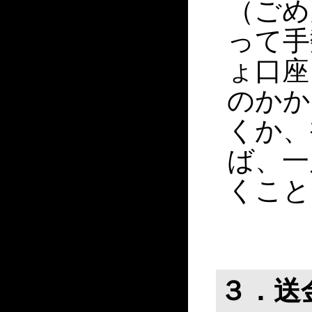
（ごめ
って手
ょ口座
のかか
くか、
ば、一
くこと
３．送