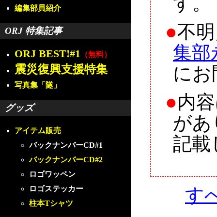
す。
編集部員紹介
●
不明
ORJ 特集記事
集部
ORJ BEST!#1
（無料）
震災復興支援特集
にお
写真集「隧」
●
内容
グッズ
があ
アイテム販売
記載
バックナンバーCD#1
バックナンバーCD#2
ロゴワッペン
す
ロゴステッカー
柱本Tシャツ