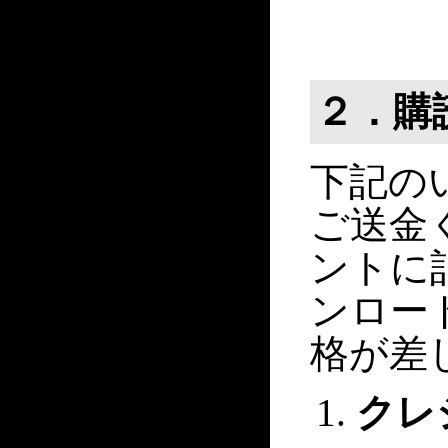
２．購
下記の
ご送金
ントに
ンロー
格が差
クレ