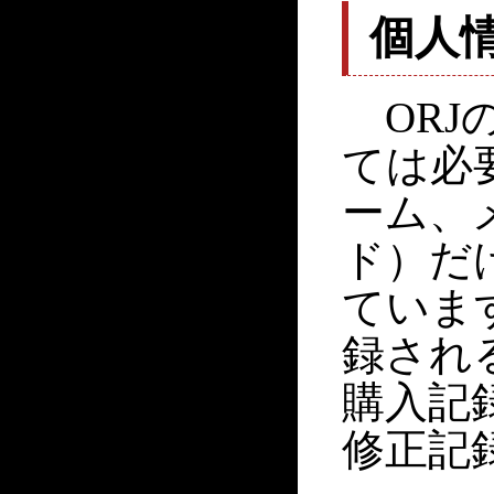
個人
ORJ
ては必
ーム、
ド）だ
ていま
録され
購入記
修正記