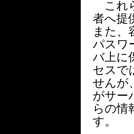
これら
者へ提
また、
パスワ
バ上に
セスで
せんが
がサー
らの情
す。