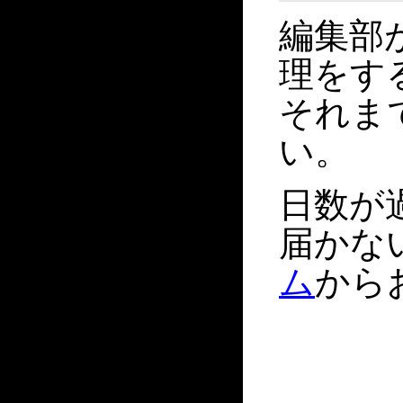
編集部
理をす
それま
い。
日数が
届かな
ム
から