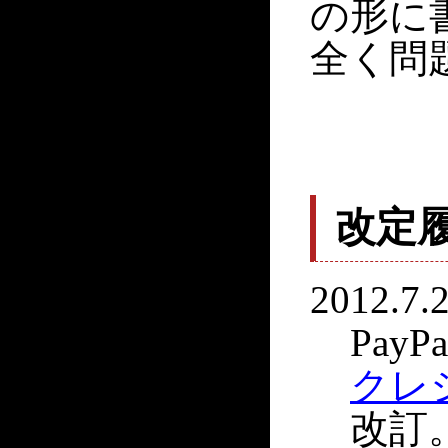
の形に
全く問
改定
2012.7.2
Pay
クレ
改訂