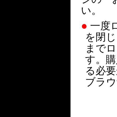
い。
●
一度
を閉じ
までロ
す。購
る必要
ブラウ