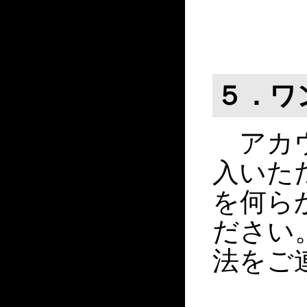
５．ワ
アカウ
入いた
を何ら
ださい
法をご