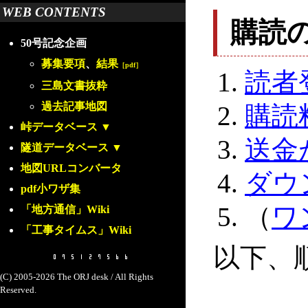
WEB CONTENTS
購読
50号記念企画
募集要項
、
結果
［pdf］
読者
三島文書抜粋
過去記事地図
購読
峠データベース
▼
送金
隧道データベース
▼
地図URLコンバータ
ダウ
pdf小ワザ集
（
ワ
「地方通信」Wiki
「工事タイムス」Wiki
以下、
(C) 2005-2026 The ORJ desk / All Rights
Reserved.