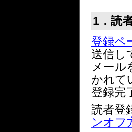
1．読
登録ペ
送信し
メール
かれて
登録完
読者登
ンオフ