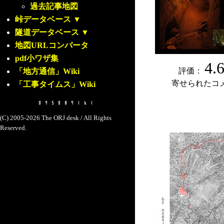
過去記事地図
峠データベース
▼
隧道データベース
▼
地図URLコンバータ
pdf小ワザ集
4.
評価：
「地方通信」Wiki
寄せられたコ
「工事タイムス」Wiki
(C) 2005-2026 The ORJ desk / All Rights
Reserved.