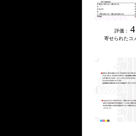
4
評価：
寄せられたコ