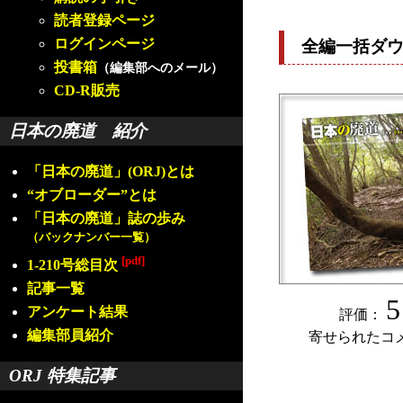
読者登録ページ
ログインページ
全編一括ダ
投書箱
（編集部へのメール）
CD-R販売
日本の廃道 紹介
「日本の廃道」(ORJ)とは
“オブローダー”とは
「日本の廃道」誌の歩み
（バックナンバー一覧）
[pdf]
1-210号総目次
記事一覧
5
アンケート結果
評価：
編集部員紹介
寄せられたコ
ORJ 特集記事