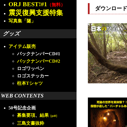
ORJ BEST!#1
（無料）
ダウンロー
震災復興支援特集
写真集「隧」
グッズ
アイテム販売
バックナンバーCD#1
バックナンバーCD#2
ロゴワッペン
ロゴステッカー
柱本Tシャツ
WEB CONTENTS
50号記念企画
募集要項
、
結果
［pdf］
三島文書抜粋