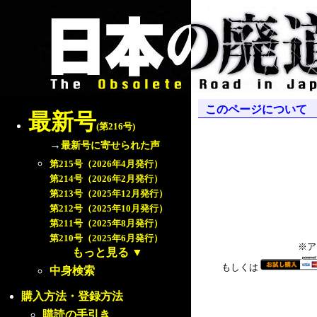
このページについて
最新号
(第216号)
→
最新号に寄せられた声
第215号（2026年4月発行）
第214号（2026年2月発行）
第213号（2025年12月発行）
第212号（2025年10月発行）
第211号（2025年8月発行）
第210号（2025年6月発行）
※ア
もっと見る
▼
もしくは
中身検索
購入方法・登録方法
購読の手引き