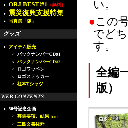
い。
ORJ BEST!#1
（無料）
震災復興支援特集
●
この
写真集「隧」
でどち
グッズ
す。
アイテム販売
バックナンバーCD#1
バックナンバーCD#2
全編
ロゴワッペン
ロゴステッカー
版）
柱本Tシャツ
WEB CONTENTS
50号記念企画
募集要項
、
結果
［pdf］
三島文書抜粋