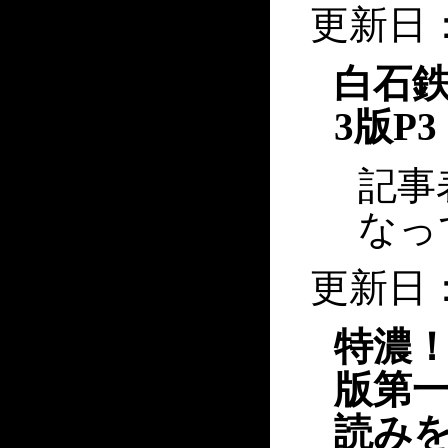
更新日：2
白石鉄
3版P3
記事
なっ
更新日
特濃！
版第一
読み