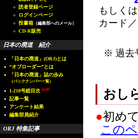
読者登録ページ
もしくは
ログインページ
カード／
投書箱
（編集部へのメール）
CD-R販売
日本の廃道 紹介
※ 過去
「日本の廃道」(ORJ)とは
“オブローダー”とは
「日本の廃道」誌の歩み
（バックナンバー一覧）
[pdf]
おし
1-210号総目次
記事一覧
アンケート結果
●
初め
編集部員紹介
このペ
ORJ 特集記事