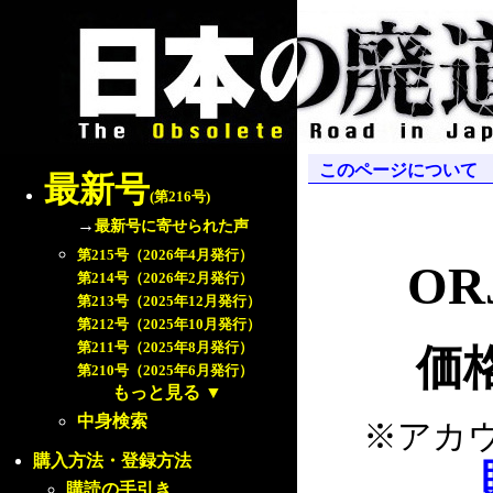
このページについて
最新号
(第216号)
→
最新号に寄せられた声
第215号（2026年4月発行）
ORJ
第214号（2026年2月発行）
第213号（2025年12月発行）
第212号（2025年10月発行）
第211号（2025年8月発行）
価格
第210号（2025年6月発行）
もっと見る
▼
中身検索
※アカ
購入方法・登録方法
購読の手引き