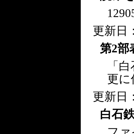
1290
更新日：2
第2部
「白
更に
更新日：2
白石鉄
ファ