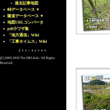
過去記事地図
峠データベース
▼
隧道データベース
▼
地図URLコンバータ
pdf小ワザ集
「地方通信」Wiki
「工事タイムス」Wiki
(C) 2005-2026 The ORJ desk / All Rights
Reserved.