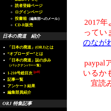
読者登録ページ
ログインページ
投書箱
（編集部へのメール）
2017
CD-R販売
ってい
日本の廃道 紹介
のなが
「日本の廃道」(ORJ)とは
“オブローダー”とは
「日本の廃道」誌の歩み
payp
（バックナンバー一覧）
いるか
[pdf]
1-210号総目次
記事一覧
宜読
アンケート結果
編集部員紹介
ORJ 特集記事