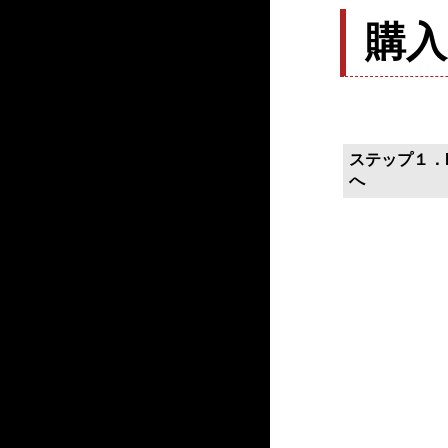
購
ステップ１．P
へ