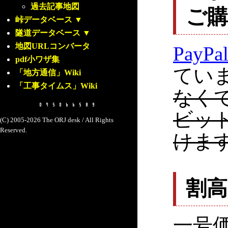
過去記事地図
ご
峠データベース
▼
隧道データベース
▼
地図URLコンバータ
PayPa
pdf小ワザ集
てい
「地方通信」Wiki
「工事タイムス」Wiki
なく
ビッ
(C) 2005-2026 The ORJ desk / All Rights
Reserved.
けま
割
一号価