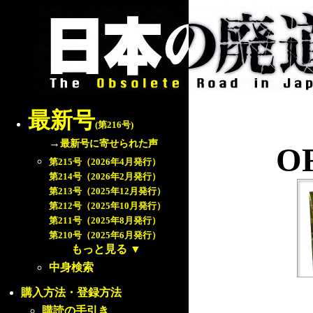
最新号
(第216号)
→
最新号に寄せられた声
OR
第215号（2026年4月発行）
第214号（2026年2月発行）
第213号（2025年12月発行）
第212号（2025年10月発行）
第211号（2025年8月発行）
第210号（2025年6月発行）
もっと見る
▼
中身検索
購入方法・登録方法
購読の手引き