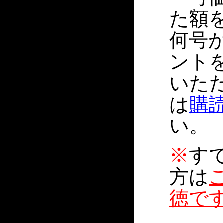
た額
何号
ント
いた
は
購
い。
※
す
方は
徳で