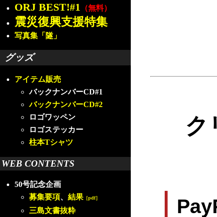
ORJ BEST!#1
（無料）
震災復興支援特集
写真集「隧」
グッズ
アイテム販売
バックナンバーCD#1
バックナンバーCD#2
ロゴワッペン
ク
ロゴステッカー
柱本Tシャツ
WEB CONTENTS
50号記念企画
募集要項
、
結果
［pdf］
Pa
三島文書抜粋