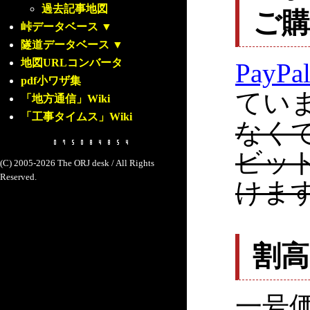
過去記事地図
ご
峠データベース
▼
隧道データベース
▼
地図URLコンバータ
PayPa
pdf小ワザ集
てい
「地方通信」Wiki
「工事タイムス」Wiki
なく
ビッ
(C) 2005-2026 The ORJ desk / All Rights
Reserved.
けま
割
一号価