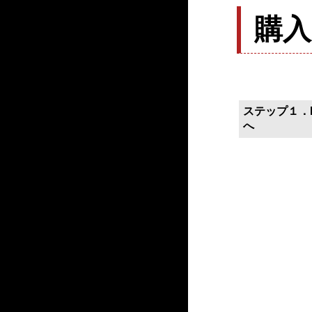
購
ステップ１．P
へ