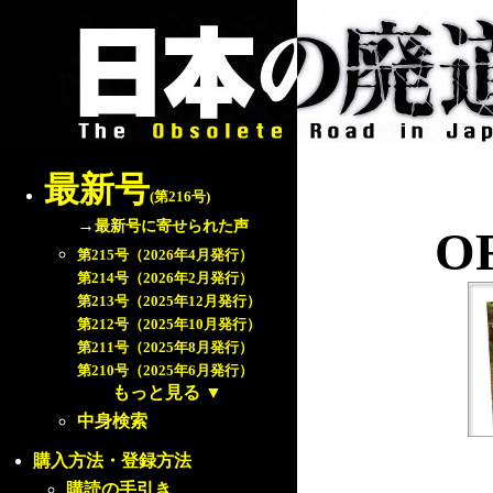
最新号
(第216号)
→
最新号に寄せられた声
OR
第215号（2026年4月発行）
第214号（2026年2月発行）
第213号（2025年12月発行）
第212号（2025年10月発行）
第211号（2025年8月発行）
第210号（2025年6月発行）
もっと見る
▼
中身検索
購入方法・登録方法
購読の手引き