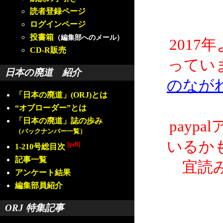
読者登録ページ
ログインページ
投書箱
（編集部へのメール）
2017
CD-R販売
ってい
日本の廃道 紹介
のなが
「日本の廃道」(ORJ)とは
“オブローダー”とは
「日本の廃道」誌の歩み
payp
（バックナンバー一覧）
いるか
[pdf]
1-210号総目次
記事一覧
宜読
アンケート結果
編集部員紹介
ORJ 特集記事