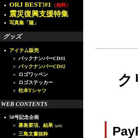
ORJ BEST!#1
（無料）
震災復興支援特集
写真集「隧」
グッズ
アイテム販売
バックナンバーCD#1
バックナンバーCD#2
ロゴワッペン
ク
ロゴステッカー
柱本Tシャツ
WEB CONTENTS
50号記念企画
募集要項
、
結果
［pdf］
Pa
三島文書抜粋