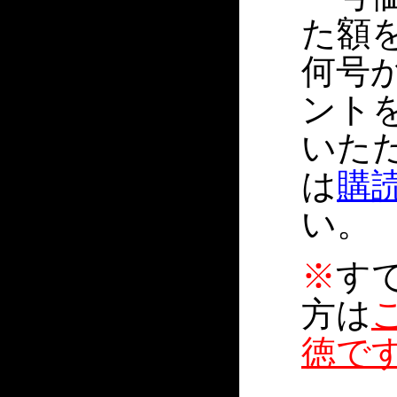
た額
何号
ント
いた
は
購
い。
※
す
方は
徳で