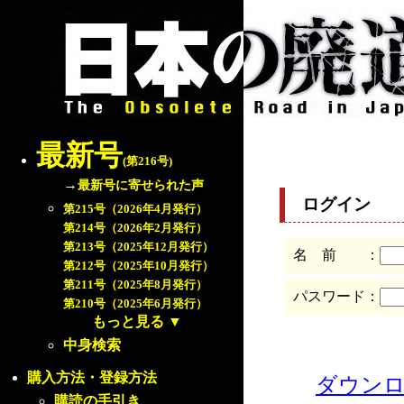
最新号
(第216号)
→
最新号に寄せられた声
ログイン
第215号（2026年4月発行）
第214号（2026年2月発行）
第213号（2025年12月発行）
名 前 ：
第212号（2025年10月発行）
第211号（2025年8月発行）
パスワード：
第210号（2025年6月発行）
もっと見る
▼
中身検索
購入方法・登録方法
ダウン
購読の手引き