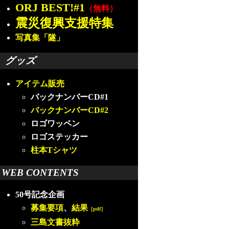
ORJ BEST!#1
（無料）
震災復興支援特集
写真集「隧」
グッズ
アイテム販売
バックナンバーCD#1
バックナンバーCD#2
ロゴワッペン
ロゴステッカー
柱本Tシャツ
WEB CONTENTS
50号記念企画
募集要項
、
結果
［pdf］
三島文書抜粋