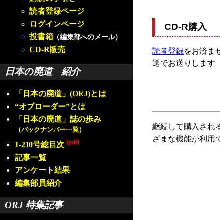
読者登録ページ
ログインページ
CD-R購入
投書箱
（編集部へのメール）
CD-R販売
読者登録
をお済ませ
送でお送りします
日本の廃道 紹介
「日本の廃道」(ORJ)とは
“オブローダー”とは
「日本の廃道」誌の歩み
継続して購入され
（バックナンバー一覧）
ざまな機能が利用
[pdf]
1-210号総目次
記事一覧
アンケート結果
編集部員紹介
ORJ 特集記事