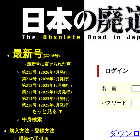
最新号
(第216号)
→
最新号に寄せられた声
ログイン
第215号（2026年4月発行）
第214号（2026年2月発行）
第213号（2025年12月発行）
名 前 ：
第212号（2025年10月発行）
第211号（2025年8月発行）
パスワード：
第210号（2025年6月発行）
もっと見る
▼
中身検索
購入方法・登録方法
ダウン
購読の手引き