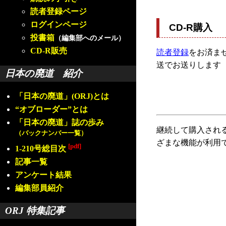
読者登録ページ
ログインページ
CD-R購入
投書箱
（編集部へのメール）
CD-R販売
読者登録
をお済ませ
送でお送りします
日本の廃道 紹介
「日本の廃道」(ORJ)とは
“オブローダー”とは
「日本の廃道」誌の歩み
継続して購入され
（バックナンバー一覧）
ざまな機能が利用
[pdf]
1-210号総目次
記事一覧
アンケート結果
編集部員紹介
ORJ 特集記事