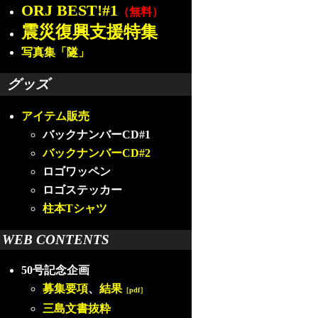
ORJ BEST!#1
（無料）
震災復興支援特集
写真集「隧」
グッズ
アイテム販売
バックナンバーCD#1
バックナンバーCD#2
ロゴワッペン
ロゴステッカー
柱本Tシャツ
WEB CONTENTS
50号記念企画
募集要項
、
結果
［pdf］
三島文書抜粋