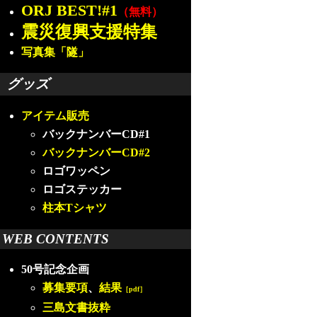
ORJ BEST!#1
（無料）
震災復興支援特集
写真集「隧」
グッズ
アイテム販売
バックナンバーCD#1
バックナンバーCD#2
ロゴワッペン
ロゴステッカー
柱本Tシャツ
WEB CONTENTS
50号記念企画
募集要項
、
結果
［pdf］
三島文書抜粋