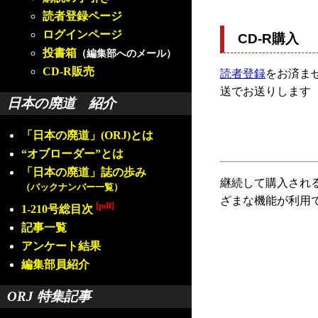
読者登録ページ
ログインページ
CD-R購入
投書箱
（編集部へのメール）
CD-R販売
読者登録
をお済ませ
送でお送りします
日本の廃道 紹介
「日本の廃道」(ORJ)とは
“オブローダー”とは
「日本の廃道」誌の歩み
継続して購入され
（バックナンバー一覧）
ざまな機能が利用
[pdf]
1-210号総目次
記事一覧
アンケート結果
編集部員紹介
ORJ 特集記事