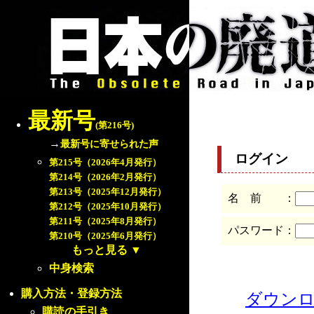
最新号
(第216号)
→
最新号に寄せられた声
ログイン
第215号（2026年4月発行）
第214号（2026年2月発行）
第213号（2025年12月発行）
名 前 ：
第212号（2025年10月発行）
第211号（2025年8月発行）
パスワード：
第210号（2025年6月発行）
もっと見る
▼
中身検索
購入方法・登録方法
ダウン
購読の手引き