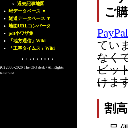
過去記事地図
ご
峠データベース
▼
隧道データベース
▼
地図URLコンバータ
PayPa
pdf小ワザ集
「地方通信」Wiki
てい
「工事タイムス」Wiki
なく
ビッ
(C) 2005-2026 The ORJ desk / All Rights
Reserved.
けま
割