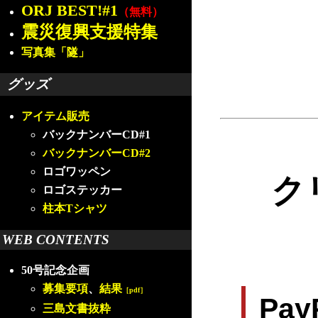
ORJ BEST!#1
（無料）
震災復興支援特集
写真集「隧」
グッズ
アイテム販売
バックナンバーCD#1
バックナンバーCD#2
ロゴワッペン
ク
ロゴステッカー
柱本Tシャツ
WEB CONTENTS
50号記念企画
募集要項
、
結果
［pdf］
Pa
三島文書抜粋