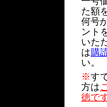
一号価
た額
何号
ント
いた
は
購
い。
※
す
方は
徳で