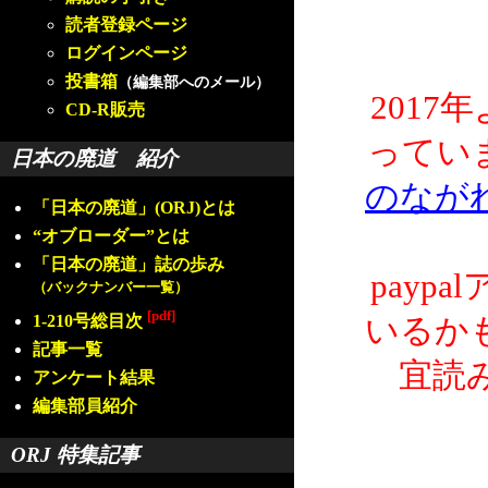
読者登録ページ
ログインページ
投書箱
（編集部へのメール）
2017
CD-R販売
ってい
日本の廃道 紹介
のなが
「日本の廃道」(ORJ)とは
“オブローダー”とは
「日本の廃道」誌の歩み
payp
（バックナンバー一覧）
[pdf]
1-210号総目次
いるか
記事一覧
宜読
アンケート結果
編集部員紹介
ORJ 特集記事