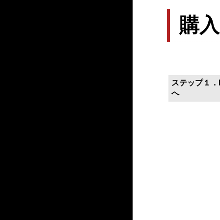
購
ステップ１．P
へ