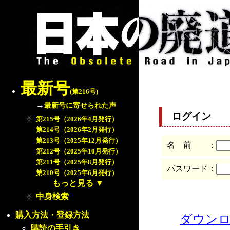
最新号
(第216号)
→
最新号に寄せられた声
ログイン
第215号（2026年4月発行）
第214号（2026年2月発行）
第213号（2025年12月発行）
名 前 ：
第212号（2025年10月発行）
第211号（2025年8月発行）
パスワード：
第210号（2025年6月発行）
もっと見る
▼
中身検索
購入方法・登録方法
ダウン
購読の手引き