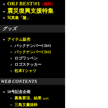
ORJ BEST!#1
（無料）
震災復興支援特集
写真集「隧」
グッズ
アイテム販売
バックナンバーCD#1
バックナンバーCD#2
ロゴワッペン
ロゴステッカー
柱本Tシャツ
WEB CONTENTS
50号記念企画
募集要項
、
結果
［pdf］
三島文書抜粋