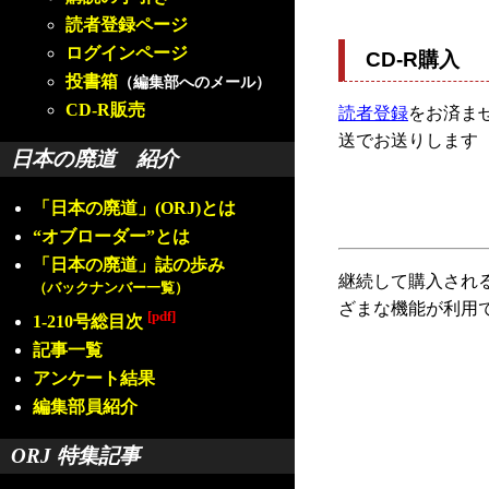
読者登録ページ
ログインページ
CD-R購入
投書箱
（編集部へのメール）
CD-R販売
読者登録
をお済ませ
送でお送りします
日本の廃道 紹介
「日本の廃道」(ORJ)とは
“オブローダー”とは
「日本の廃道」誌の歩み
継続して購入され
（バックナンバー一覧）
ざまな機能が利用
[pdf]
1-210号総目次
記事一覧
アンケート結果
編集部員紹介
ORJ 特集記事