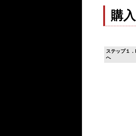
購
ステップ１．P
へ