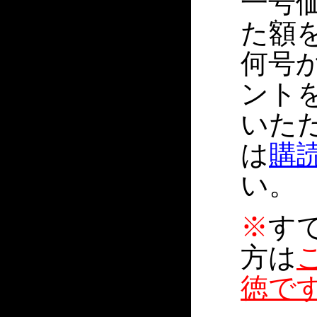
一号価
た額
何号
ント
いた
は
購
い。
※
す
方は
徳で