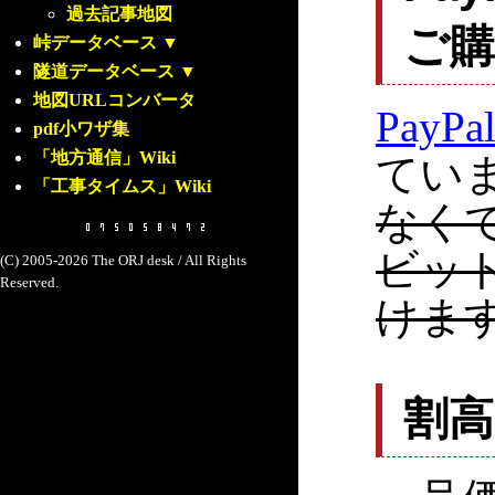
過去記事地図
ご
峠データベース
▼
隧道データベース
▼
地図URLコンバータ
PayPa
pdf小ワザ集
「地方通信」Wiki
てい
「工事タイムス」Wiki
なく
ビッ
(C) 2005-2026 The ORJ desk / All Rights
Reserved.
けま
割