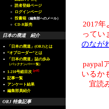
読者登録ページ
ログインページ
投書箱
（編集部へのメール）
2017
CD-R販売
ってい
日本の廃道 紹介
のなが
「日本の廃道」(ORJ)とは
“オブローダー”とは
「日本の廃道」誌の歩み
payp
（バックナンバー一覧）
[pdf]
1-210号総目次
いるか
記事一覧
宜読
アンケート結果
編集部員紹介
ORJ 特集記事