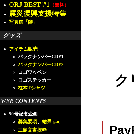
ORJ BEST!#1
（無料）
震災復興支援特集
写真集「隧」
グッズ
アイテム販売
バックナンバーCD#1
バックナンバーCD#2
ロゴワッペン
ク
ロゴステッカー
柱本Tシャツ
WEB CONTENTS
50号記念企画
募集要項
、
結果
［pdf］
Pa
三島文書抜粋