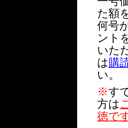
一号価
た額
何号
ント
いた
は
購
い。
※
す
方は
徳で