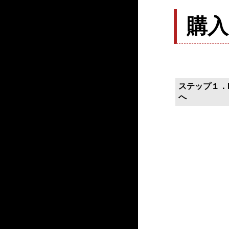
購
ステップ１．P
へ