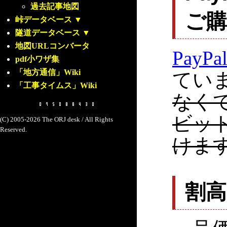
過去記事地図
ご
峠データベース
▼
隧道データベース
▼
地図URLコンバータ
PayPa
pdf小ワザ集
「地方通信」Wiki
てい
「工事タイムス」Wiki
なく
ビッ
(C) 2005-2026 The ORJ desk / All Rights
Reserved.
けま
割