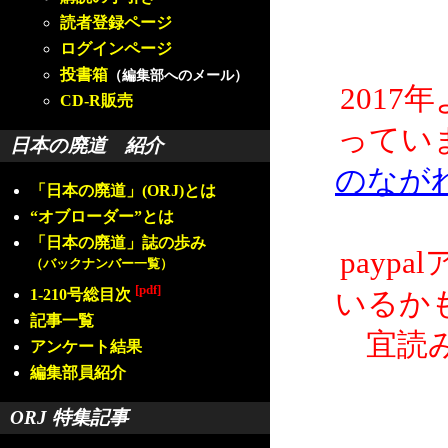
読者登録ページ
ログインページ
投書箱
（編集部へのメール）
2017
CD-R販売
ってい
日本の廃道 紹介
のなが
「日本の廃道」(ORJ)とは
“オブローダー”とは
「日本の廃道」誌の歩み
payp
（バックナンバー一覧）
[pdf]
1-210号総目次
いるか
記事一覧
宜読
アンケート結果
編集部員紹介
ORJ 特集記事