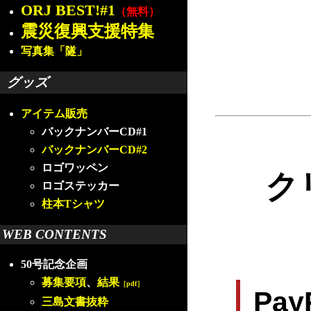
ORJ BEST!#1
（無料）
震災復興支援特集
写真集「隧」
グッズ
アイテム販売
バックナンバーCD#1
バックナンバーCD#2
ロゴワッペン
ク
ロゴステッカー
柱本Tシャツ
WEB CONTENTS
50号記念企画
募集要項
、
結果
［pdf］
Pa
三島文書抜粋