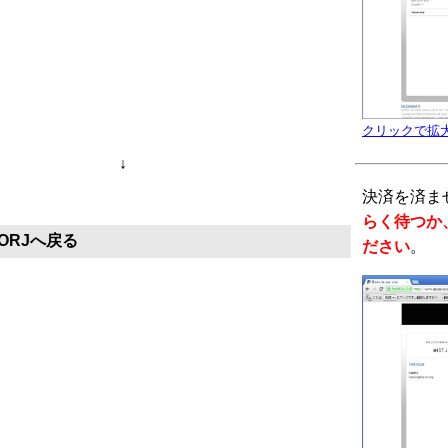
クリックで拡
↓
決済を済ま
らく待つか、 
ORJへ戻る
ださい
。