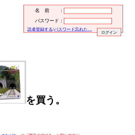
名 前 ：
パスワード：
読者登録する
/
パスワード忘れた…
を買う。