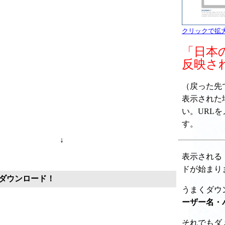
クリックで拡
「日本
反映さ
（戻った先で " 
表示された
い。URL
す。
↓
表示される
ドが始まり
ダウンロード！
うまくダウ
ーザー名・
それでもダ