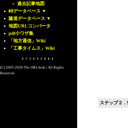
過去記事地図
峠データベース
▼
隧道データベース
▼
地図URLコンバータ
pdf小ワザ集
「地方通信」Wiki
「工事タイムス」Wiki
(C) 2005-2026 The ORJ desk / All Rights
Reserved.
ステップ２．