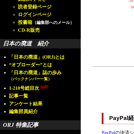
2
読者登録ページ
ログインページ
投書箱
（編集部へのメール）
CD-R販売
日本の廃道 紹介
「日本の廃道」(ORJ)とは
“オブローダー”とは
「日本の廃道」誌の歩み
（バックナンバー一覧）
[pdf]
1-210号総目次
記事一覧
アンケート結果
編集部員紹介
PayP
ORJ 特集記事
PayPal
の決済シ