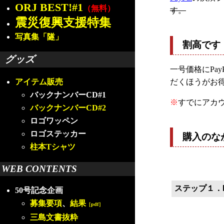
ORJ BEST!#1
（無料）
す。
震災復興支援特集
写真集「隧」
割高です
グッズ
一号価格にPa
だくほうがお
アイテム販売
バックナンバーCD#1
※
すでにアカ
バックナンバーCD#2
ロゴワッペン
ロゴステッカー
購入のな
柱本Tシャツ
WEB CONTENTS
ステップ１．P
50号記念企画
募集要項
、
結果
［pdf］
三島文書抜粋