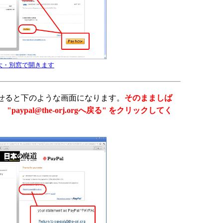
大・別窓で開きます
せると下のような画面になります。
そのまましば
"paypal@the-orj.orgへ戻る" をクリックしてく