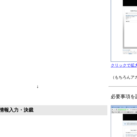
クリックで拡
（もちろんア
↓
必要事項を
情報入力・決裁