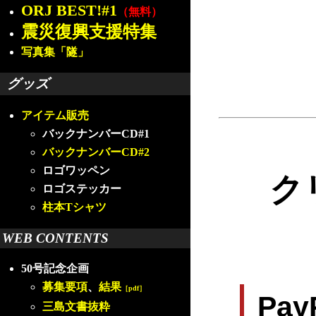
ORJ BEST!#1
（無料）
震災復興支援特集
写真集「隧」
グッズ
アイテム販売
バックナンバーCD#1
バックナンバーCD#2
ロゴワッペン
ク
ロゴステッカー
柱本Tシャツ
WEB CONTENTS
50号記念企画
募集要項
、
結果
［pdf］
Pa
三島文書抜粋