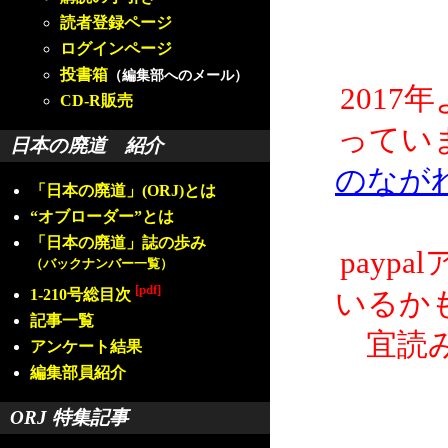
読者登録ページ
ログインページ
投書箱
（編集部へのメール）
2017
CD-R販売
ってい
日本の廃道 紹介
のなが
「日本の廃道」(ORJ)とは
“オブローダー”とは
「日本の廃道」誌の歩み
payp
（バックナンバー一覧）
[pdf]
1-210号総目次
いるか
記事一覧
宜読
アンケート結果
編集部員紹介
ORJ 特集記事