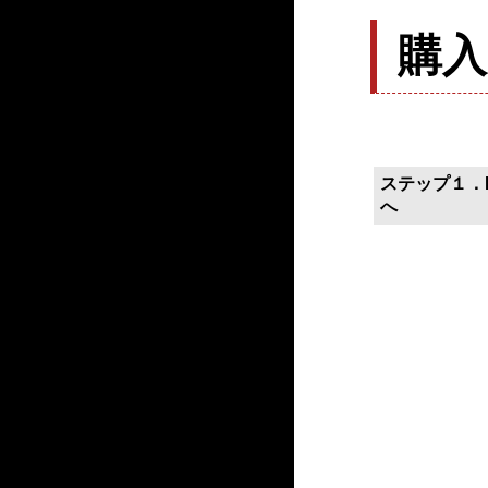
購
ステップ１．P
へ