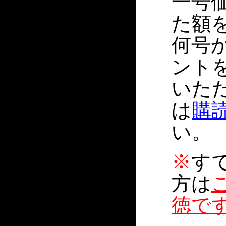
一号価
た額
何号
ント
いた
は
購
い。
※
す
方は
徳で