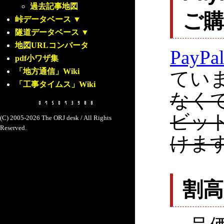
過去記事地図
ご
峠データベース
▼
隧道データベース
▼
地図URLコンバータ
PayPa
pdf小ワザ集
「地方通信」Wiki
てい
「工事タイムス」Wiki
なく
ビッ
(C) 2005-2026 The ORJ desk / All Rights
Reserved.
けま
割