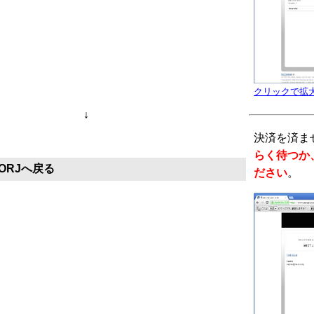
クリックで拡
↓
決済を済ま
らく待つか、 
ORJへ戻る
ださい
。