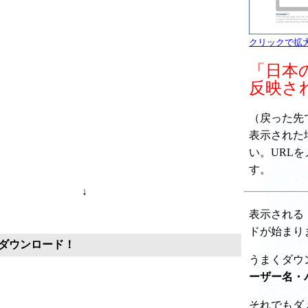
クリックで拡
「日本
反映さ
（戻った先で " 
表示された
い。URL
す。
↓
表示される
ドが始まり
ダウンロード！
うまくダウ
ーザー名・
それでもダ