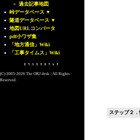
過去記事地図
峠データベース
▼
隧道データベース
▼
地図URLコンバータ
pdf小ワザ集
「地方通信」Wiki
「工事タイムス」Wiki
(C) 2005-2026 The ORJ desk / All Rights
Reserved.
ステップ２．