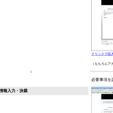
クリックで拡
（もちろんア
↓
必要事項を
情報入力・決裁