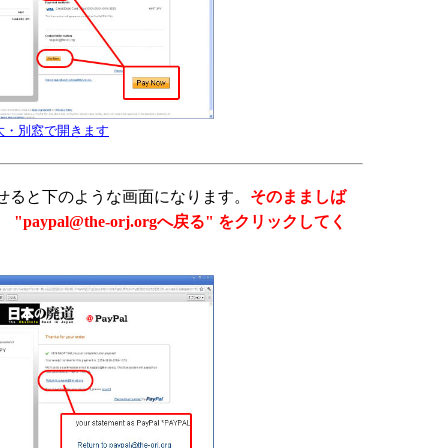
大・別窓で開きます
せると下のような画面になります。
そのまましば
"paypal@the-orj.orgへ戻る" をクリックしてく