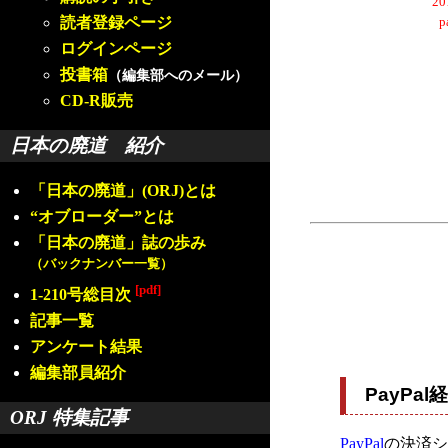
2
読者登録ページ
ログインページ
投書箱
（編集部へのメール）
CD-R販売
日本の廃道 紹介
「日本の廃道」(ORJ)とは
“オブローダー”とは
「日本の廃道」誌の歩み
（バックナンバー一覧）
[pdf]
1-210号総目次
記事一覧
アンケート結果
編集部員紹介
PayP
ORJ 特集記事
PayPal
の決済シ