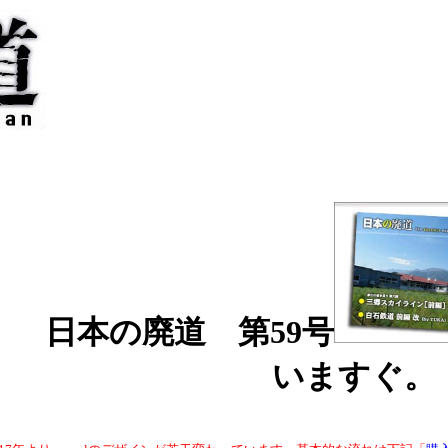
日本の廃道 第59号
いますぐ。