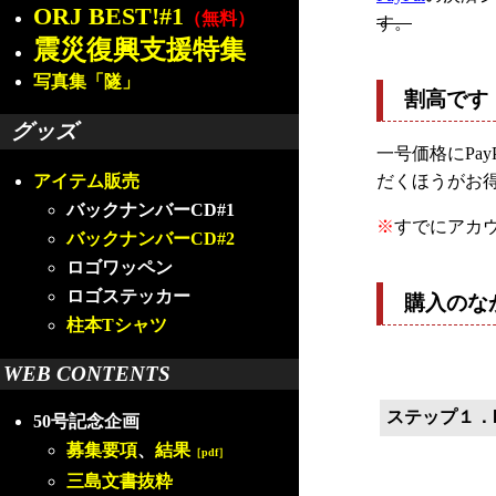
ORJ BEST!#1
（無料）
す。
震災復興支援特集
写真集「隧」
割高です
グッズ
一号価格にPa
だくほうがお
アイテム販売
バックナンバーCD#1
※
すでにアカ
バックナンバーCD#2
ロゴワッペン
ロゴステッカー
購入のな
柱本Tシャツ
WEB CONTENTS
ステップ１．P
50号記念企画
募集要項
、
結果
［pdf］
三島文書抜粋