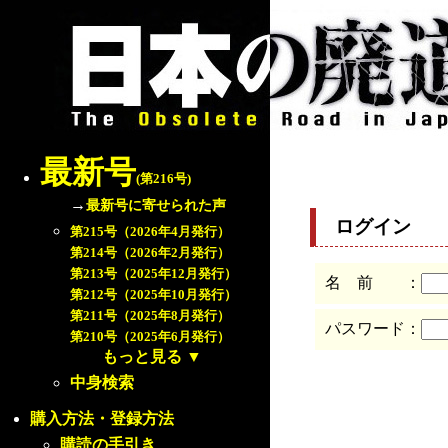
最新号
(第216号)
→
最新号に寄せられた声
ログイン
第215号（2026年4月発行）
第214号（2026年2月発行）
第213号（2025年12月発行）
名 前 ：
第212号（2025年10月発行）
第211号（2025年8月発行）
パスワード：
第210号（2025年6月発行）
もっと見る
▼
中身検索
購入方法・登録方法
購読の手引き