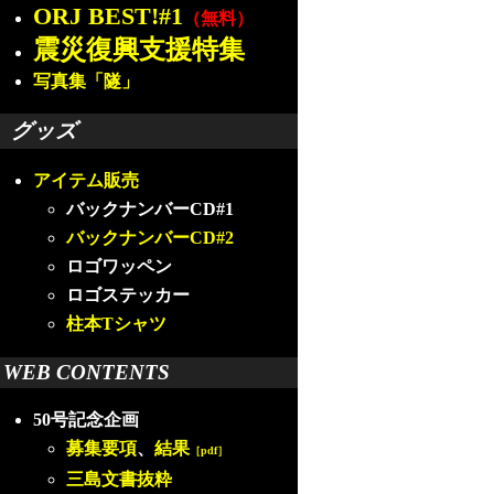
ORJ BEST!#1
（無料）
震災復興支援特集
写真集「隧」
グッズ
アイテム販売
バックナンバーCD#1
バックナンバーCD#2
ロゴワッペン
ロゴステッカー
柱本Tシャツ
WEB CONTENTS
50号記念企画
募集要項
、
結果
［pdf］
三島文書抜粋