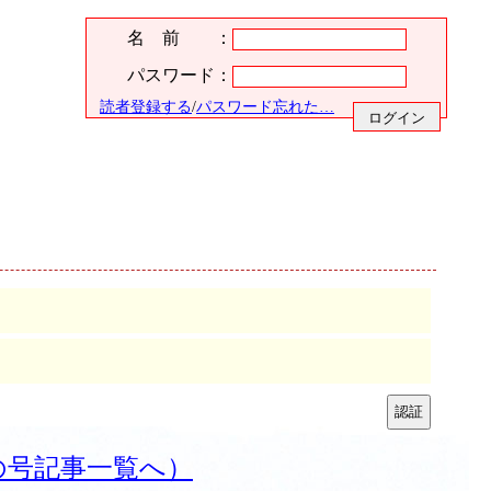
名 前 ：
パスワード：
読者登録する
/
パスワード忘れた…
の号記事一覧へ）