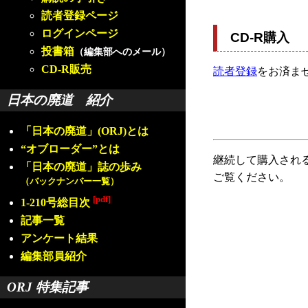
読者登録ページ
ログインページ
CD-R購入
投書箱
（編集部へのメール）
CD-R販売
読者登録
をお済ま
日本の廃道 紹介
「日本の廃道」(ORJ)とは
“オブローダー”とは
継続して購入され
「日本の廃道」誌の歩み
ご覧ください。
（バックナンバー一覧）
[pdf]
1-210号総目次
記事一覧
アンケート結果
編集部員紹介
ORJ 特集記事