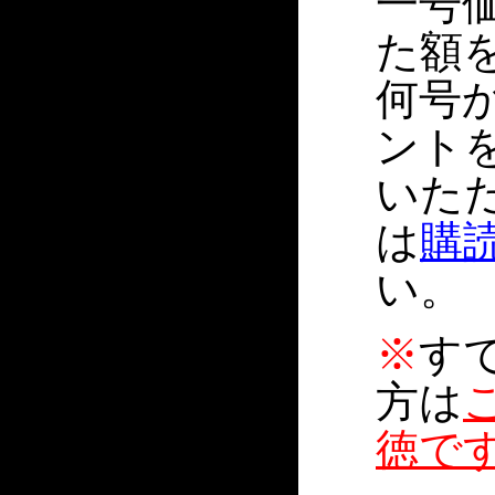
一号価
た額
何号
ント
いた
は
購
い。
※
す
方は
徳で