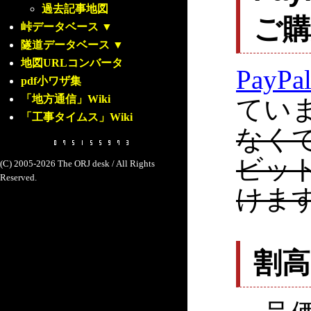
過去記事地図
ご
峠データベース
▼
隧道データベース
▼
地図URLコンバータ
PayPa
pdf小ワザ集
「地方通信」Wiki
てい
「工事タイムス」Wiki
なく
ビッ
(C) 2005-2026 The ORJ desk / All Rights
Reserved.
けま
割