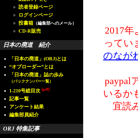
読者登録ページ
ログインページ
投書箱
（編集部へのメール）
2017
CD-R販売
ってい
日本の廃道 紹介
のなが
「日本の廃道」(ORJ)とは
“オブローダー”とは
「日本の廃道」誌の歩み
payp
（バックナンバー一覧）
[pdf]
1-210号総目次
いるか
記事一覧
宜読
アンケート結果
編集部員紹介
ORJ 特集記事