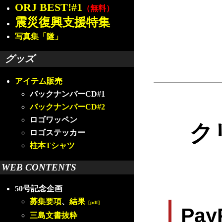
ORJ BEST!#1
（無料）
震災復興支援特集
写真集「隧」
グッズ
アイテム販売
バックナンバーCD#1
バックナンバーCD#2
ロゴワッペン
ク
ロゴステッカー
柱本Tシャツ
WEB CONTENTS
50号記念企画
募集要項
、
結果
［pdf］
Pa
三島文書抜粋