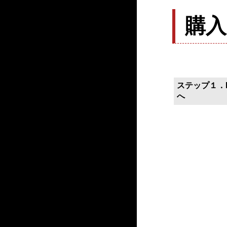
購
ステップ１．P
へ