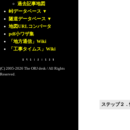
過去記事地図
峠データベース
▼
隧道データベース
▼
地図URLコンバータ
pdf小ワザ集
「地方通信」Wiki
「工事タイムス」Wiki
(C) 2005-2026 The ORJ desk / All Rights
Reserved.
ステップ２．