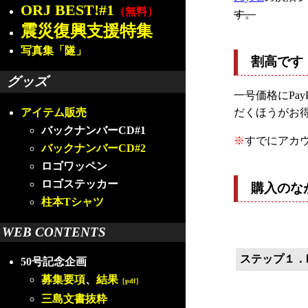
ORJ BEST!#1
（無料）
す。
震災復興支援特集
写真集「隧」
割高です
グッズ
一号価格にPa
だくほうがお
アイテム販売
バックナンバーCD#1
※
すでにアカ
バックナンバーCD#2
ロゴワッペン
ロゴステッカー
購入のな
柱本Tシャツ
WEB CONTENTS
ステップ１．P
50号記念企画
募集要項
、
結果
［pdf］
三島文書抜粋