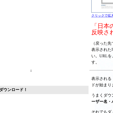
クリックで拡
「日本
反映さ
（戻った先で " 
表示された
い。URL
す。
↓
表示される
ドが始まり
ダウンロード！
うまくダウ
ーザー名・
それでもダ