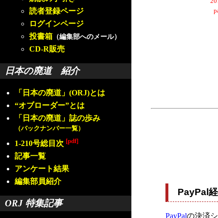
2
読者登録ページ
ログインページ
投書箱
（編集部へのメール）
CD-R販売
日本の廃道 紹介
「日本の廃道」(ORJ)とは
“オブローダー”とは
「日本の廃道」誌の歩み
（バックナンバー一覧）
[pdf]
1-210号総目次
記事一覧
アンケート結果
編集部員紹介
PayP
ORJ 特集記事
PayPal
の決済シ