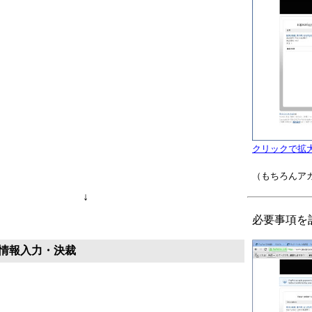
クリックで拡
（もちろんア
↓
必要事項を
情報入力・決裁