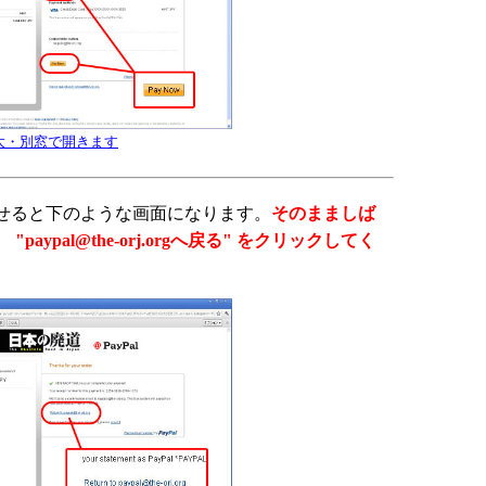
大・別窓で開きます
せると下のような画面になります。
そのまましば
"paypal@the-orj.orgへ戻る" をクリックしてく