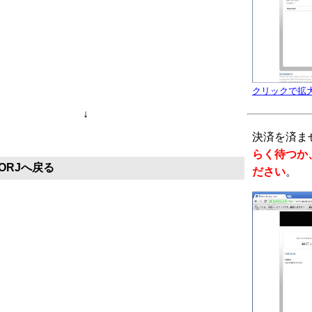
クリックで拡
↓
決済を済ま
らく待つか、 
ORJへ戻る
ださい
。