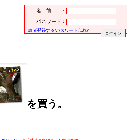
名 前 ：
パスワード：
読者登録する
/
パスワード忘れた…
を買う。