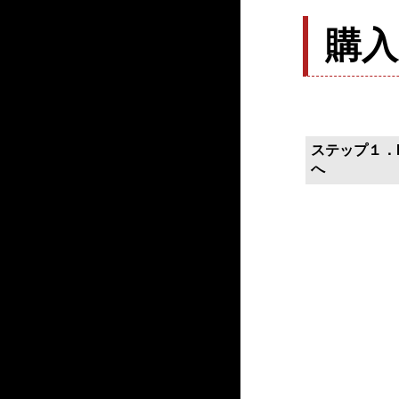
購
ステップ１．P
へ