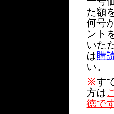
一号価
た額
何号
ント
いた
は
購
い。
※
す
方は
徳で