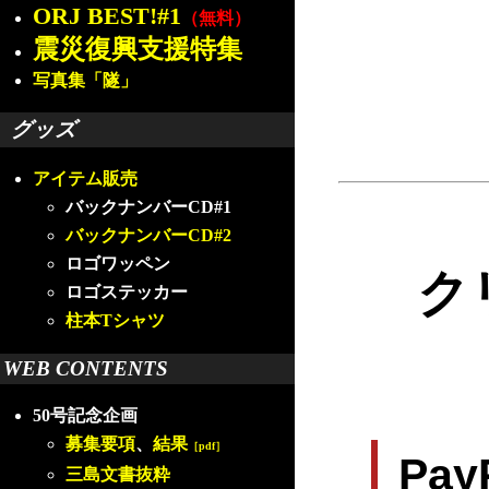
ORJ BEST!#1
（無料）
震災復興支援特集
写真集「隧」
グッズ
アイテム販売
バックナンバーCD#1
バックナンバーCD#2
ロゴワッペン
ク
ロゴステッカー
柱本Tシャツ
WEB CONTENTS
50号記念企画
募集要項
、
結果
［pdf］
Pa
三島文書抜粋