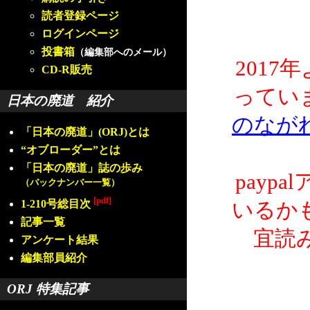
読者登録ページ
ログインページ
投書箱
（編集部へのメール）
2017
CD-R販売
ってい
日本の廃道 紹介
のなが
「日本の廃道」(ORJ)とは
“オブローダー”とは
「日本の廃道」誌の歩み
payp
（バックナンバー一覧）
[pdf]
1-210号総目次
いるか
記事一覧
宜読
アンケート結果
編集部員紹介
ORJ 特集記事