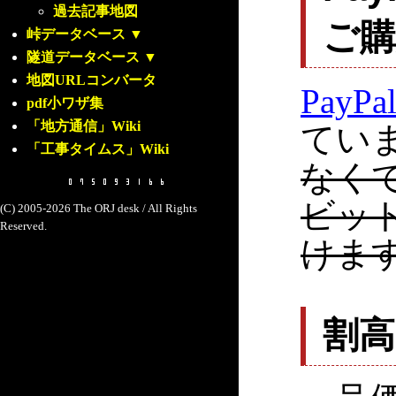
過去記事地図
ご
峠データベース
▼
隧道データベース
▼
地図URLコンバータ
PayPa
pdf小ワザ集
「地方通信」Wiki
てい
「工事タイムス」Wiki
なく
ビッ
(C) 2005-2026 The ORJ desk / All Rights
Reserved.
けま
割