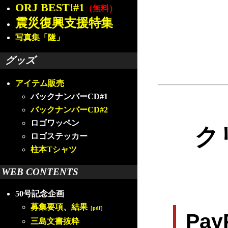
ORJ BEST!#1
（無料）
震災復興支援特集
写真集「隧」
グッズ
アイテム販売
バックナンバーCD#1
バックナンバーCD#2
ロゴワッペン
ク
ロゴステッカー
柱本Tシャツ
WEB CONTENTS
50号記念企画
募集要項
、
結果
［pdf］
Pa
三島文書抜粋