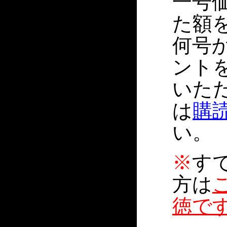
一号価
た額
何号
ント
いた
は
購
い。
※
す
方は
徳で