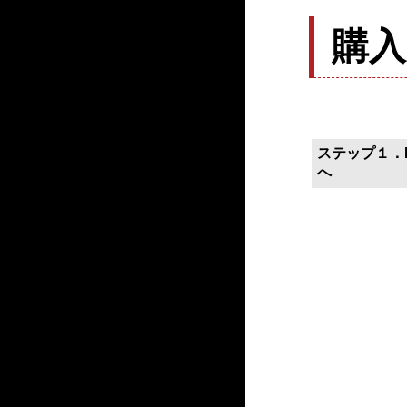
購
ステップ１．P
へ