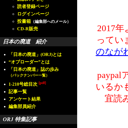
読者登録ページ
ログインページ
投書箱
（編集部へのメール）
2017
CD-R販売
ってい
日本の廃道 紹介
のなが
「日本の廃道」(ORJ)とは
“オブローダー”とは
「日本の廃道」誌の歩み
payp
（バックナンバー一覧）
[pdf]
1-210号総目次
いるか
記事一覧
宜読
アンケート結果
編集部員紹介
ORJ 特集記事