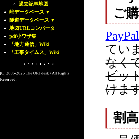
過去記事地図
ご
峠データベース
▼
隧道データベース
▼
地図URLコンバータ
PayPa
pdf小ワザ集
「地方通信」Wiki
てい
「工事タイムス」Wiki
なく
ビッ
(C) 2005-2026 The ORJ desk / All Rights
Reserved.
けま
割