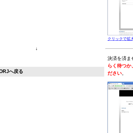
クリックで拡
↓
決済を済ま
らく待つか、 
ORJへ戻る
ださい
。