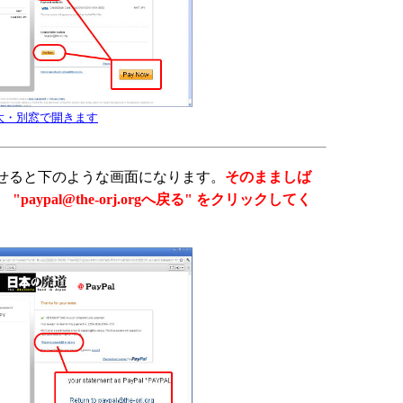
大・別窓で開きます
せると下のような画面になります。
そのまましば
"paypal@the-orj.orgへ戻る" をクリックしてく