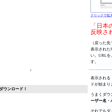
クリックで拡
「日本
反映さ
（戻った先で " 
表示された
い。URL
す。
↓
表示される
ドが始まり
ダウンロード！
うまくダウ
ーザー名・
それでもダ