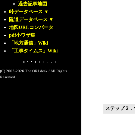
過去記事地図
峠データベース
▼
隧道データベース
▼
地図URLコンバータ
pdf小ワザ集
「地方通信」Wiki
「工事タイムス」Wiki
(C) 2005-2026 The ORJ desk / All Rights
Reserved.
ステップ２．