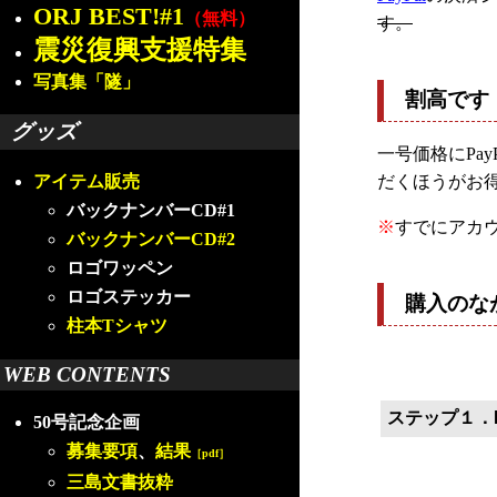
ORJ BEST!#1
（無料）
す。
震災復興支援特集
写真集「隧」
割高です
グッズ
一号価格にPa
だくほうがお
アイテム販売
バックナンバーCD#1
※
すでにアカ
バックナンバーCD#2
ロゴワッペン
ロゴステッカー
購入のな
柱本Tシャツ
WEB CONTENTS
ステップ１．P
50号記念企画
募集要項
、
結果
［pdf］
三島文書抜粋