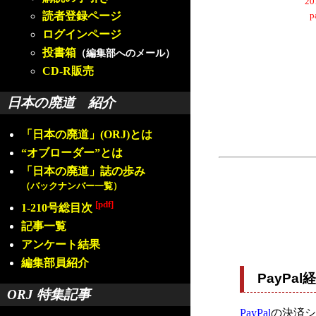
2
読者登録ページ
ログインページ
投書箱
（編集部へのメール）
CD-R販売
日本の廃道 紹介
「日本の廃道」(ORJ)とは
“オブローダー”とは
「日本の廃道」誌の歩み
（バックナンバー一覧）
[pdf]
1-210号総目次
記事一覧
アンケート結果
編集部員紹介
PayP
ORJ 特集記事
PayPal
の決済シ