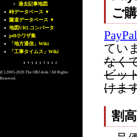
過去記事地図
ご
峠データベース
▼
隧道データベース
▼
地図URLコンバータ
PayPa
pdf小ワザ集
「地方通信」Wiki
てい
「工事タイムス」Wiki
なく
ビッ
(C) 2005-2026 The ORJ desk / All Rights
Reserved.
けま
割