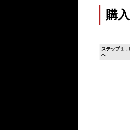
購
ステップ１．P
へ