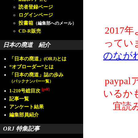
読者登録ページ
ログインページ
投書箱
（編集部へのメール）
2017
CD-R販売
ってい
日本の廃道 紹介
のなが
「日本の廃道」(ORJ)とは
“オブローダー”とは
「日本の廃道」誌の歩み
payp
（バックナンバー一覧）
[pdf]
1-210号総目次
いるか
記事一覧
宜読
アンケート結果
編集部員紹介
ORJ 特集記事