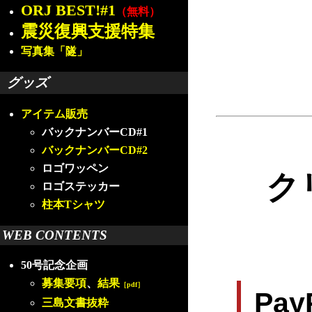
ORJ BEST!#1
（無料）
震災復興支援特集
写真集「隧」
グッズ
アイテム販売
バックナンバーCD#1
バックナンバーCD#2
ロゴワッペン
ク
ロゴステッカー
柱本Tシャツ
WEB CONTENTS
50号記念企画
募集要項
、
結果
［pdf］
Pa
三島文書抜粋