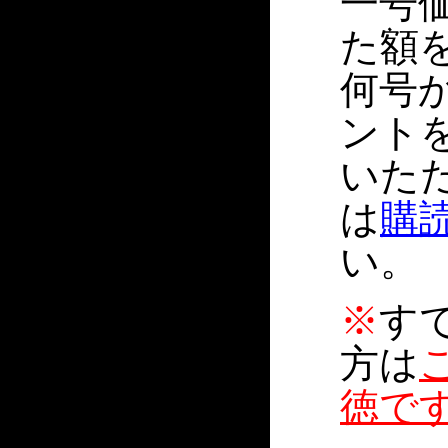
一号価
た額
何号
ント
いた
は
購
い。
※
す
方は
徳で