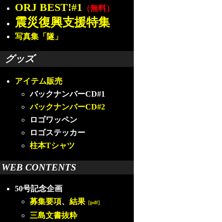
ORJ BEST!#1
（無料）
震災復興支援特集
写真集「隧」
グッズ
アイテム販売
バックナンバーCD#1
バックナンバーCD#2
ロゴワッペン
ロゴステッカー
柱本Tシャツ
WEB CONTENTS
50号記念企画
募集要項
、
結果
［pdf］
三島文書抜粋