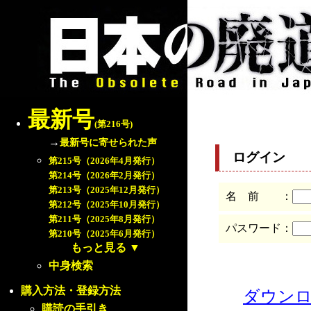
最新号
(第216号)
→
最新号に寄せられた声
ログイン
第215号（2026年4月発行）
第214号（2026年2月発行）
第213号（2025年12月発行）
名 前 ：
第212号（2025年10月発行）
第211号（2025年8月発行）
パスワード：
第210号（2025年6月発行）
もっと見る
▼
中身検索
購入方法・登録方法
ダウン
購読の手引き