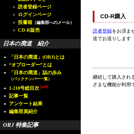
読者登録ページ
ログインページ
CD-R購入
投書箱
（編集部へのメール）
CD-R販売
読者登録
をお済ませ
送でお送りします
日本の廃道 紹介
「日本の廃道」(ORJ)とは
“オブローダー”とは
「日本の廃道」誌の歩み
継続して購入され
（バックナンバー一覧）
ざまな機能が利用
[pdf]
1-210号総目次
記事一覧
アンケート結果
編集部員紹介
ORJ 特集記事