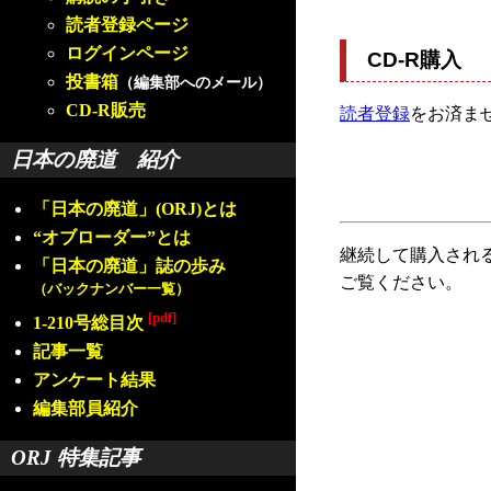
読者登録ページ
ログインページ
CD-R購入
投書箱
（編集部へのメール）
CD-R販売
読者登録
をお済ま
日本の廃道 紹介
「日本の廃道」(ORJ)とは
“オブローダー”とは
継続して購入され
「日本の廃道」誌の歩み
ご覧ください。
（バックナンバー一覧）
[pdf]
1-210号総目次
記事一覧
アンケート結果
編集部員紹介
ORJ 特集記事