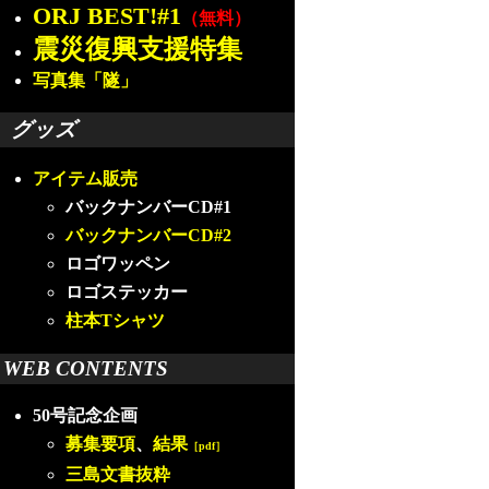
ORJ BEST!#1
（無料）
震災復興支援特集
写真集「隧」
グッズ
アイテム販売
バックナンバーCD#1
バックナンバーCD#2
ロゴワッペン
ロゴステッカー
柱本Tシャツ
WEB CONTENTS
50号記念企画
募集要項
、
結果
［pdf］
三島文書抜粋