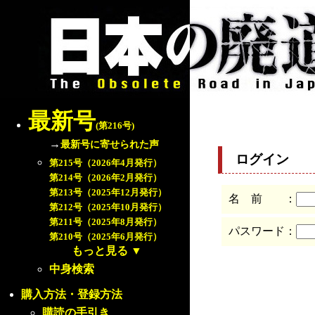
最新号
(第216号)
→
最新号に寄せられた声
ログイン
第215号（2026年4月発行）
第214号（2026年2月発行）
第213号（2025年12月発行）
名 前 ：
第212号（2025年10月発行）
第211号（2025年8月発行）
パスワード：
第210号（2025年6月発行）
もっと見る
▼
中身検索
購入方法・登録方法
購読の手引き