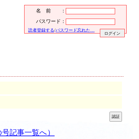
名 前 ：
パスワード：
読者登録する
/
パスワード忘れた…
の号記事一覧へ）