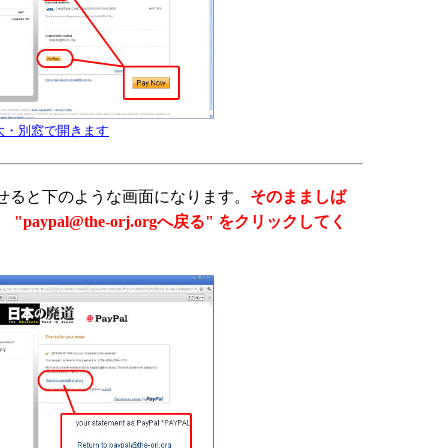
大・別窓で開きます
せると下のような画面になります。
そのまましば
"paypal@the-orj.orgへ戻る" をクリックしてく