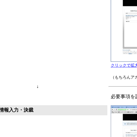
クリックで拡
（もちろんア
↓
必要事項を
情報入力・決裁