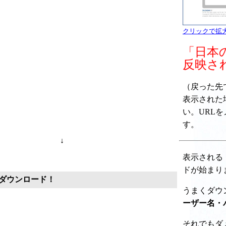
クリックで拡
「日本
反映さ
（戻った先で " 
表示された
い。URL
す。
↓
表示される
ドが始まり
ダウンロード！
うまくダウ
ーザー名・
それでもダ