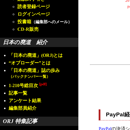
2
読者登録ページ
ログインページ
投書箱
（編集部へのメール）
CD-R販売
日本の廃道 紹介
「日本の廃道」(ORJ)とは
“オブローダー”とは
「日本の廃道」誌の歩み
（バックナンバー一覧）
[pdf]
1-210号総目次
記事一覧
アンケート結果
編集部員紹介
PayP
ORJ 特集記事
PayPal
の決済シ