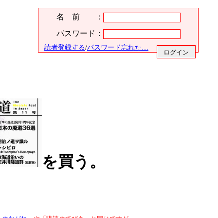
名 前 ：
パスワード：
読者登録する
/
パスワード忘れた…
を買う。