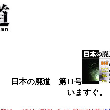
日本の廃道 第11号
いますぐ。