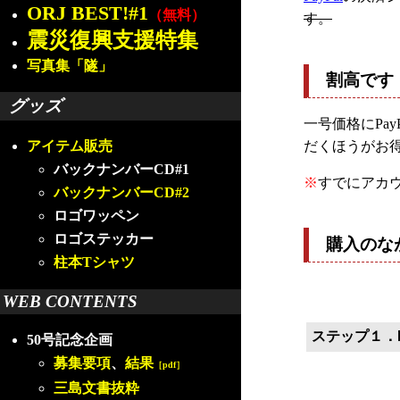
ORJ BEST!#1
（無料）
す。
震災復興支援特集
写真集「隧」
割高です
グッズ
一号価格にPa
だくほうがお
アイテム販売
バックナンバーCD#1
※
すでにアカ
バックナンバーCD#2
ロゴワッペン
ロゴステッカー
購入のな
柱本Tシャツ
WEB CONTENTS
ステップ１．P
50号記念企画
募集要項
、
結果
［pdf］
三島文書抜粋