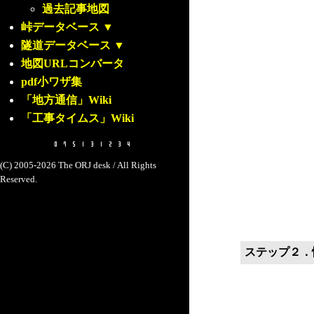
過去記事地図
峠データベース
▼
隧道データベース
▼
地図URLコンバータ
pdf小ワザ集
「地方通信」Wiki
「工事タイムス」Wiki
(C) 2005-2026 The ORJ desk / All Rights
Reserved.
ステップ２．