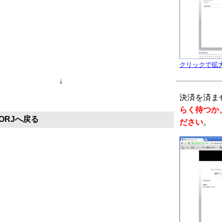
クリックで拡
↓
決済を済ま
らく待つか、 
ORJへ戻る
ださい
。