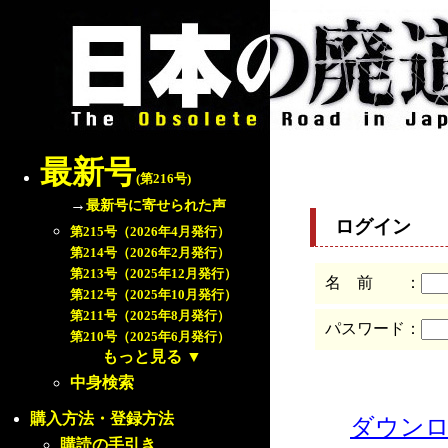
最新号
(第216号)
→
最新号に寄せられた声
ログイン
第215号（2026年4月発行）
第214号（2026年2月発行）
第213号（2025年12月発行）
名 前 ：
第212号（2025年10月発行）
第211号（2025年8月発行）
パスワード：
第210号（2025年6月発行）
もっと見る
▼
中身検索
購入方法・登録方法
ダウン
購読の手引き