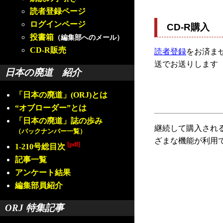
読者登録ページ
ログインページ
CD-R購入
投書箱
（編集部へのメール）
CD-R販売
読者登録
をお済ませ
送でお送りします
日本の廃道 紹介
「日本の廃道」(ORJ)とは
“オブローダー”とは
「日本の廃道」誌の歩み
継続して購入され
（バックナンバー一覧）
ざまな機能が利用
[pdf]
1-210号総目次
記事一覧
アンケート結果
編集部員紹介
ORJ 特集記事