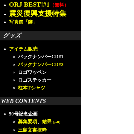
ORJ BEST!#1
（無料）
震災復興支援特集
写真集「隧」
グッズ
アイテム販売
バックナンバーCD#1
バックナンバーCD#2
ロゴワッペン
ロゴステッカー
柱本Tシャツ
WEB CONTENTS
50号記念企画
募集要項
、
結果
［pdf］
三島文書抜粋