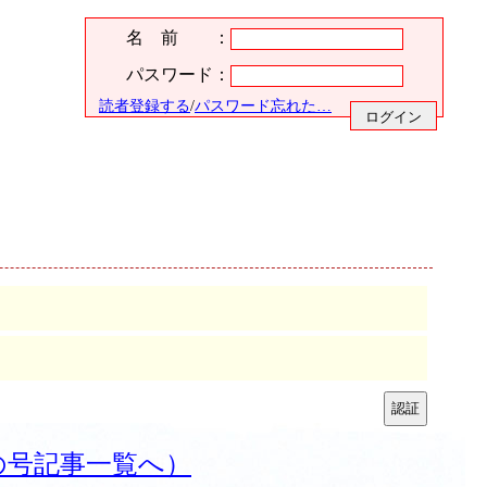
名 前 ：
パスワード：
読者登録する
/
パスワード忘れた…
の号記事一覧へ）