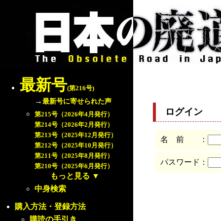
最新号
(第216号)
→
最新号に寄せられた声
ログイン
第215号（2026年4月発行）
第214号（2026年2月発行）
第213号（2025年12月発行）
名 前 ：
第212号（2025年10月発行）
第211号（2025年8月発行）
パスワード：
第210号（2025年6月発行）
もっと見る
▼
中身検索
購入方法・登録方法
購読の手引き