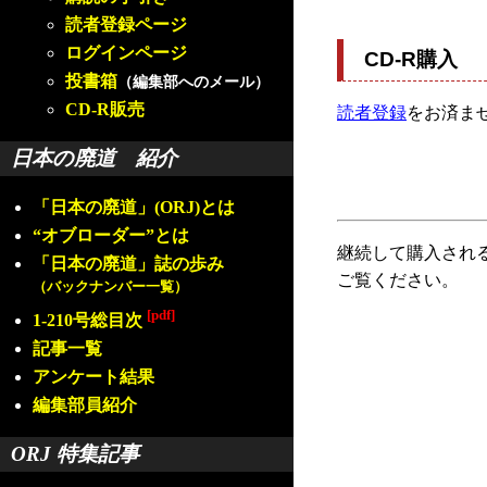
読者登録ページ
ログインページ
CD-R購入
投書箱
（編集部へのメール）
CD-R販売
読者登録
をお済ま
日本の廃道 紹介
「日本の廃道」(ORJ)とは
“オブローダー”とは
継続して購入され
「日本の廃道」誌の歩み
ご覧ください。
（バックナンバー一覧）
[pdf]
1-210号総目次
記事一覧
アンケート結果
編集部員紹介
ORJ 特集記事