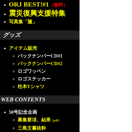
ORJ BEST!#1
（無料）
震災復興支援特集
写真集「隧」
グッズ
アイテム販売
バックナンバーCD#1
バックナンバーCD#2
ロゴワッペン
ロゴステッカー
柱本Tシャツ
WEB CONTENTS
50号記念企画
募集要項
、
結果
［pdf］
三島文書抜粋