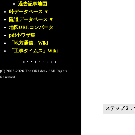
過去記事地図
峠データベース
▼
隧道データベース
▼
地図URLコンバータ
pdf小ワザ集
「地方通信」Wiki
「工事タイムス」Wiki
(C) 2005-2026 The ORJ desk / All Rights
Reserved.
ステップ２．