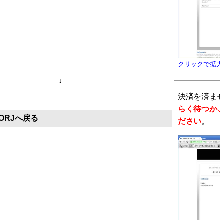
クリックで拡
↓
決済を済ま
らく待つか、 
ORJへ戻る
ださい
。