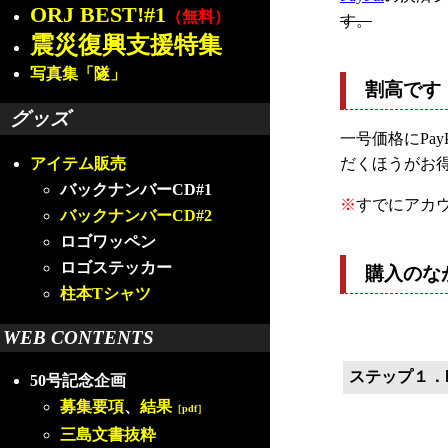
ORJ BEST!#1
（無料）
す。
震災復興支援特集
写真集「隧」
割高です
グッズ
一号価格にPa
だくほうがお
アイテム販売
バックナンバーCD#1
※
すでにアカ
バックナンバーCD#2
ロゴワッペン
ロゴステッカー
購入のな
柱本Tシャツ
WEB CONTENTS
ステップ１．P
50号記念企画
募集要項
、
結果
［pdf］
三島文書抜粋