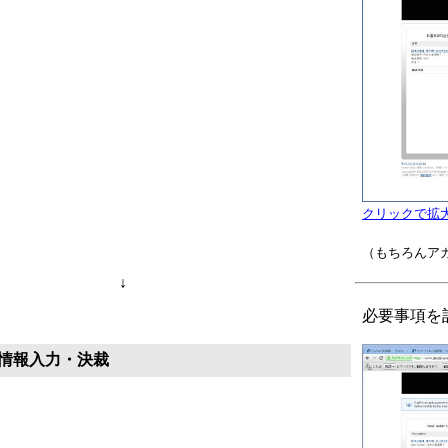
クリックで拡
（もちろんア
↓
必要事項を
情報入力・決裁