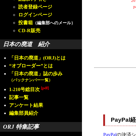
2
読者登録ページ
ログインページ
投書箱
（編集部へのメール）
CD-R販売
日本の廃道 紹介
「日本の廃道」(ORJ)とは
“オブローダー”とは
「日本の廃道」誌の歩み
（バックナンバー一覧）
[pdf]
1-210号総目次
記事一覧
アンケート結果
編集部員紹介
PayP
ORJ 特集記事
PayPal
の決済シ