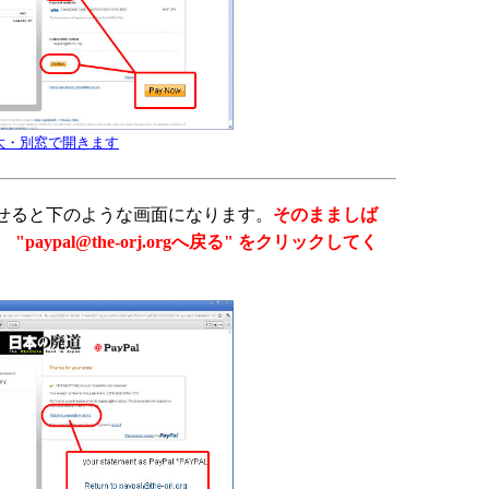
大・別窓で開きます
せると下のような画面になります。
そのまましば
"paypal@the-orj.orgへ戻る" をクリックしてく