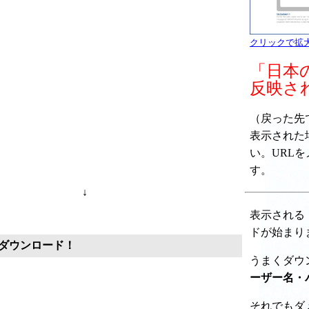
クリックで拡
「日本
反映さ
（戻った先で " 
表示された
い。URL
す。
↓
表示される
ドが始まり
ダウンロード！
うまくダウ
ーザー名・
それでもダ