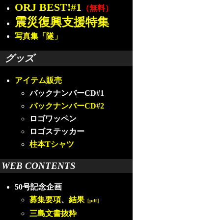
ORJ BEST!#1
（無料）
震災復興支援特集
写真集「隧」
グッズ
アイテム販売
バックナンバーCD#1
バックナンバーCD#2
ロゴワッペン
ロゴステッカー
柱本Tシャツ
WEB CONTENTS
50号記念企画
募集要項
、
結果
［pdf］
三島文書抜粋