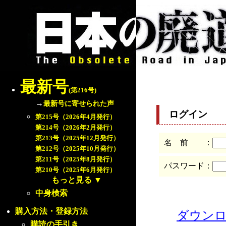
最新号
(第216号)
→
最新号に寄せられた声
ログイン
第215号（2026年4月発行）
第214号（2026年2月発行）
第213号（2025年12月発行）
名 前 ：
第212号（2025年10月発行）
第211号（2025年8月発行）
パスワード：
第210号（2025年6月発行）
もっと見る
▼
中身検索
購入方法・登録方法
ダウン
購読の手引き