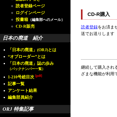
読者登録ページ
ログインページ
CD-R購入
投書箱
（編集部へのメール）
CD-R販売
読者登録
をお済ませ
送でお送りします
日本の廃道 紹介
「日本の廃道」(ORJ)とは
“オブローダー”とは
「日本の廃道」誌の歩み
継続して購入され
（バックナンバー一覧）
ざまな機能が利用
[pdf]
1-210号総目次
記事一覧
アンケート結果
編集部員紹介
ORJ 特集記事