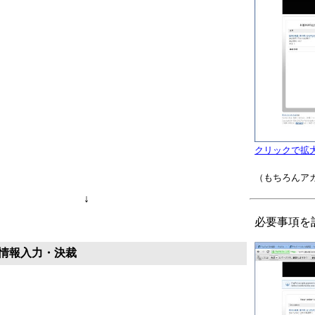
クリックで拡
（もちろんア
↓
必要事項を
情報入力・決裁