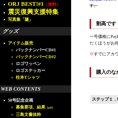
ORJ BEST!#1
（無料）
す。
震災復興支援特集
写真集「隧」
割高です
グッズ
一号価格にPa
だくほうがお
アイテム販売
バックナンバーCD#1
※
すでにアカ
バックナンバーCD#2
ロゴワッペン
ロゴステッカー
購入のな
柱本Tシャツ
WEB CONTENTS
ステップ１．P
50号記念企画
募集要項
、
結果
［pdf］
三島文書抜粋