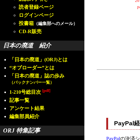
2
読者登録ページ
ログインページ
投書箱
（編集部へのメール）
CD-R販売
日本の廃道 紹介
「日本の廃道」(ORJ)とは
“オブローダー”とは
「日本の廃道」誌の歩み
（バックナンバー一覧）
[pdf]
1-210号総目次
記事一覧
アンケート結果
編集部員紹介
PayP
ORJ 特集記事
PayPal
の決済シ