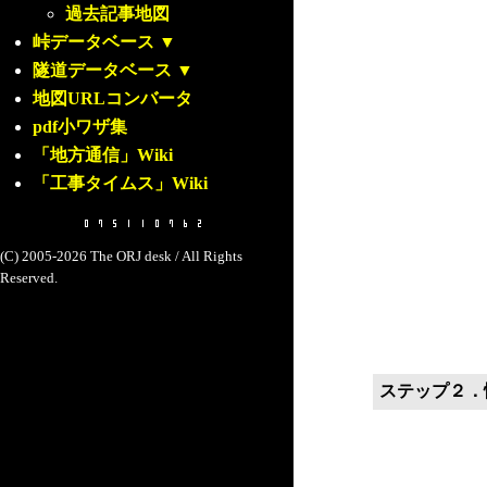
過去記事地図
峠データベース
▼
隧道データベース
▼
地図URLコンバータ
pdf小ワザ集
「地方通信」Wiki
「工事タイムス」Wiki
(C) 2005-2026 The ORJ desk / All Rights
Reserved.
ステップ２．