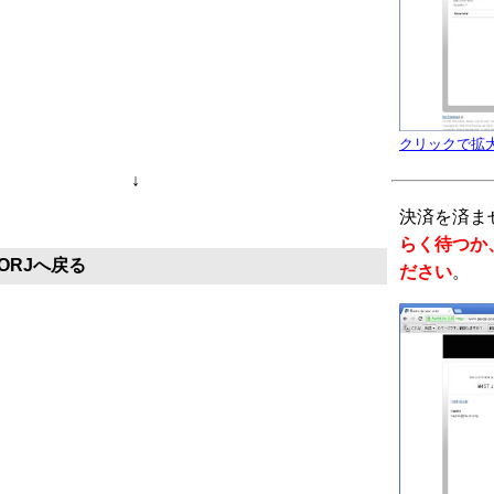
クリックで拡
↓
決済を済ま
らく待つか、 
ORJへ戻る
ださい
。