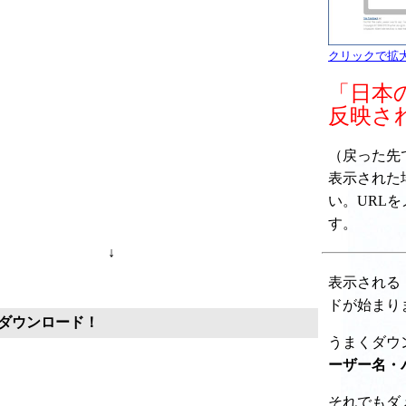
クリックで拡
「日本
反映さ
（戻った先で " 
表示された
い。URL
す。
↓
表示される
ドが始まり
ダウンロード！
うまくダウ
ーザー名・
それでもダ