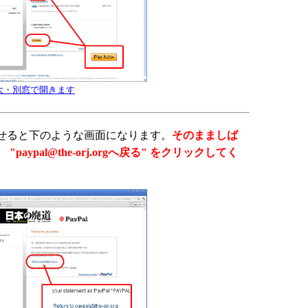
大・別窓で開きます
せると下のような画面になります。
そのまましば
"paypal@the-orj.orgへ戻る" をクリックしてく