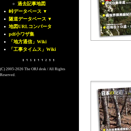
過去記事地図
峠データベース
▼
隧道データベース
▼
地図URLコンバータ
pdf小ワザ集
「地方通信」Wiki
「工事タイムス」Wiki
(C) 2005-2026 The ORJ desk / All Rights
Reserved.