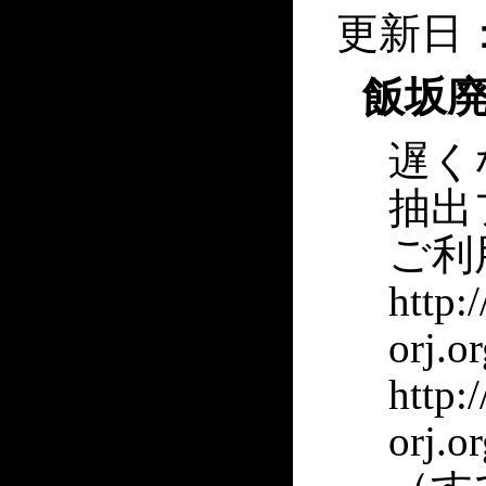
更新日：
飯坂
遅く
抽出
ご利
http:
orj.o
http:
orj.o