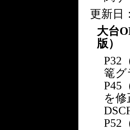
更新日：
大台O
版）
P3
篭グ
P4
を修
DSCF
P5