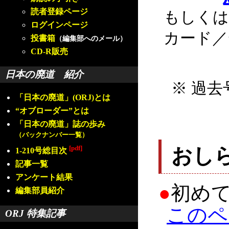
読者登録ページ
もしくは
ログインページ
カード／
投書箱
（編集部へのメール）
CD-R販売
日本の廃道 紹介
※ 過去
「日本の廃道」(ORJ)とは
“オブローダー”とは
「日本の廃道」誌の歩み
（バックナンバー一覧）
[pdf]
おし
1-210号総目次
記事一覧
アンケート結果
●
初め
編集部員紹介
このペ
ORJ 特集記事