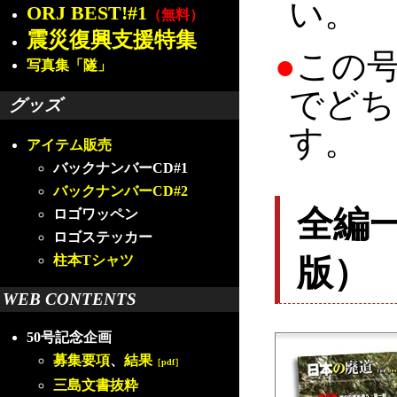
い。
ORJ BEST!#1
（無料）
震災復興支援特集
●
この
写真集「隧」
でどち
グッズ
す。
アイテム販売
バックナンバーCD#1
バックナンバーCD#2
全編
ロゴワッペン
ロゴステッカー
版）
柱本Tシャツ
WEB CONTENTS
50号記念企画
募集要項
、
結果
［pdf］
三島文書抜粋