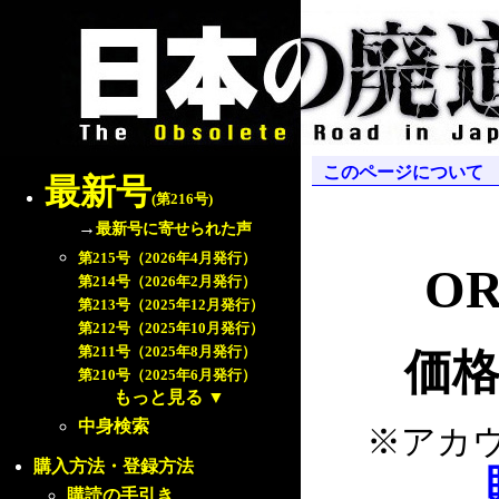
このページについて
最新号
(第216号)
→
最新号に寄せられた声
第215号（2026年4月発行）
OR
第214号（2026年2月発行）
第213号（2025年12月発行）
第212号（2025年10月発行）
第211号（2025年8月発行）
価格
第210号（2025年6月発行）
もっと見る
▼
中身検索
※アカ
購入方法・登録方法
購読の手引き