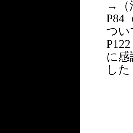
→（
P8
つい
P1
に感
した