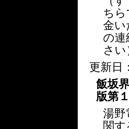
（す
ちら
金い
の連
さい
更新日：
飯坂
版第１
湯野
関す