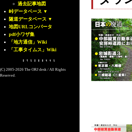
過去記事地図
峠データベース
▼
隧道データベース
▼
地図URLコンバータ
pdf小ワザ集
「地方通信」Wiki
「工事タイムス」Wiki
(C) 2005-2026 The ORJ desk / All Rights
Reserved.