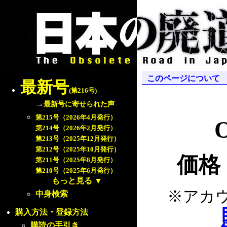
このページについて
最新号
(第216号)
→
最新号に寄せられた声
第215号（2026年4月発行）
O
第214号（2026年2月発行）
第213号（2025年12月発行）
第212号（2025年10月発行）
価格：
第211号（2025年8月発行）
第210号（2025年6月発行）
もっと見る
▼
※アカ
中身検索
購入方法・登録方法
購読の手引き