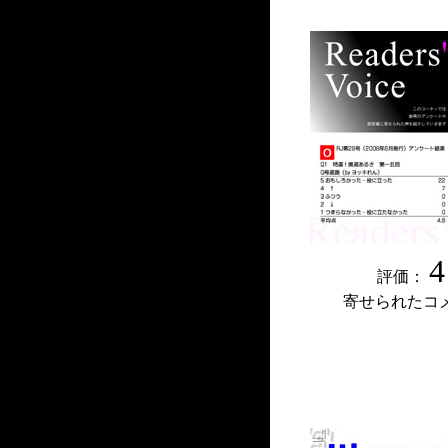
4
評価：
寄せられたコ