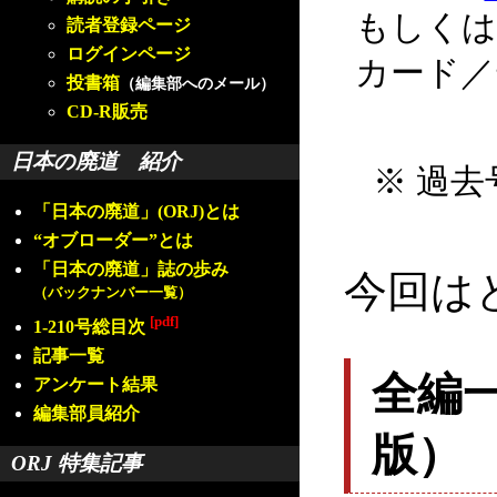
もしくは
読者登録ページ
ログインページ
カード／
投書箱
（編集部へのメール）
CD-R販売
日本の廃道 紹介
※ 過去
「日本の廃道」(ORJ)とは
“オブローダー”とは
「日本の廃道」誌の歩み
今回は
（バックナンバー一覧）
[pdf]
1-210号総目次
記事一覧
全編
アンケート結果
編集部員紹介
版）
ORJ 特集記事