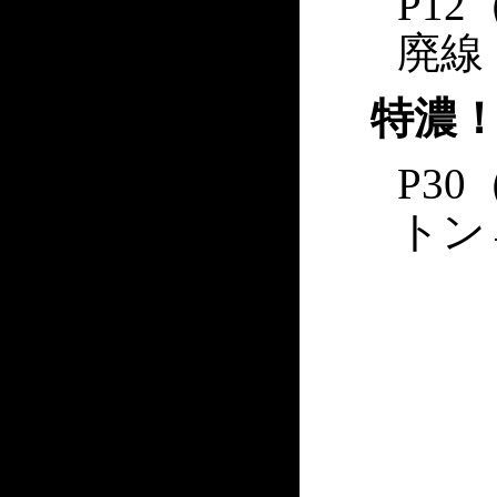
P1
廃線
特濃！
P3
トン