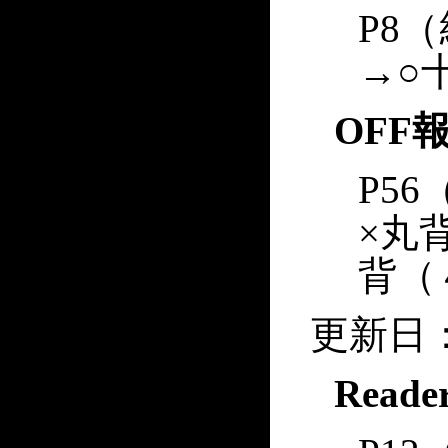
P8
→○
OFF
P5
×丸
背（
更新日：
Reade