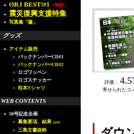
ORJ BEST!#1
（無料）
震災復興支援特集
写真集「隧」
グッズ
アイテム販売
バックナンバーCD#1
バックナンバーCD#2
ロゴワッペン
4.5
ロゴステッカー
評価：
柱本Tシャツ
寄せられたコ
WEB CONTENTS
50号記念企画
募集要項
、
結果
［pdf］
ダウ
三島文書抜粋