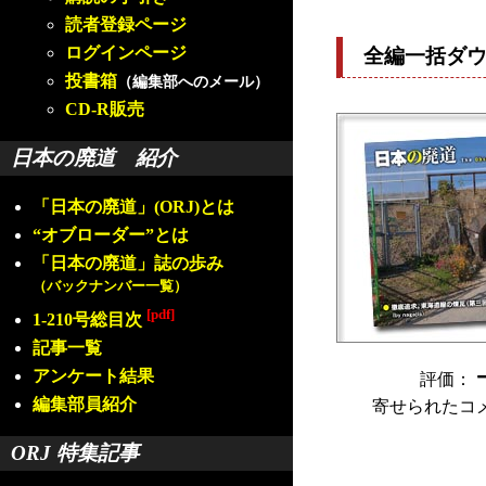
読者登録ページ
ログインページ
全編一括ダ
投書箱
（編集部へのメール）
CD-R販売
日本の廃道 紹介
「日本の廃道」(ORJ)とは
“オブローダー”とは
「日本の廃道」誌の歩み
（バックナンバー一覧）
[pdf]
1-210号総目次
記事一覧
アンケート結果
評価：
編集部員紹介
寄せられたコ
ORJ 特集記事