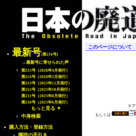
このページについて
最新号
(第216号)
→
最新号に寄せられた声
第215号（2026年4月発行）
第214号（2026年2月発行）
第213号（2025年12月発行）
第212号（2025年10月発行）
第211号（2025年8月発行）
第210号（2025年6月発行）
※ア
もっと見る
▼
もしくは
中身検索
購入方法・登録方法
購読の手引き