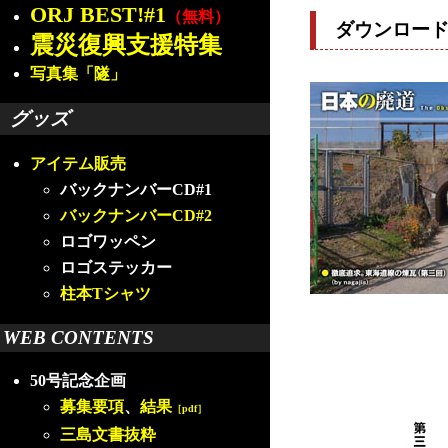
ORJ BEST!#1
（無料）
ダウンロー
震災復興支援特集
写真集「隧」
グッズ
アイテム販売
バックナンバーCD#1
バックナンバーCD#2
ロゴワッペン
ロゴステッカー
柱本Tシャツ
WEB CONTENTS
50号記念企画
募集要項
、
結果
［pdf］
三島文書抜粋