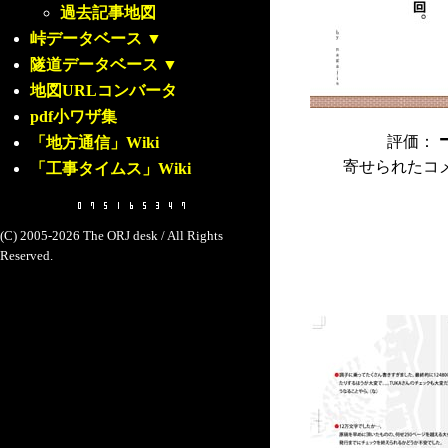
過去記事地図
峠データベース
▼
隧道データベース
▼
地図URLコンバータ
pdf小ワザ集
評価：
「地方通信」Wiki
寄せられたコ
「工事タイムス」Wiki
(C) 2005-2026 The ORJ desk / All Rights
Reserved.