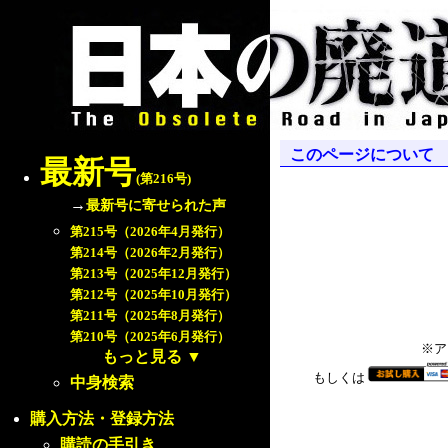
このページについて
最新号
(第216号)
→
最新号に寄せられた声
第215号（2026年4月発行）
第214号（2026年2月発行）
第213号（2025年12月発行）
第212号（2025年10月発行）
第211号（2025年8月発行）
第210号（2025年6月発行）
※ア
もっと見る
▼
もしくは
中身検索
購入方法・登録方法
購読の手引き