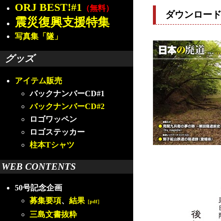
ORJ BEST!#1
（無料）
ダウンロー
震災復興支援特集
写真集「隧」
グッズ
アイテム販売
バックナンバーCD#1
バックナンバーCD#2
ロゴワッペン
ロゴステッカー
柱本Tシャツ
WEB CONTENTS
50号記念企画
募集要項
、
結果
［pdf］
三島文書抜粋