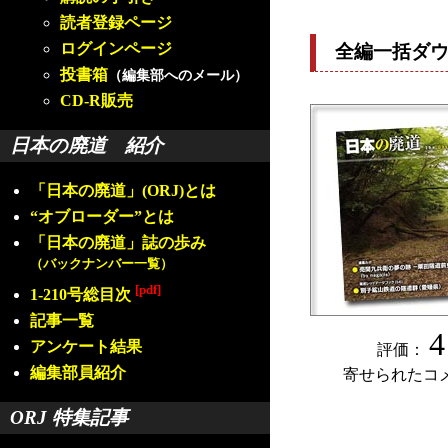
読者登録ページ
ログインページ
全編一括ダ
投書箱
（編集部へのメール）
CD-R販売
日本の廃道 紹介
「日本の廃道」(ORJ)とは
“オブローダー”とは
「日本の廃道」誌の歩み
（バックナンバー一覧）
[pdf]
1-210号総目次
記事一覧
4
アンケート結果
評価：
編集部員紹介
寄せられたコ
ORJ 特集記事