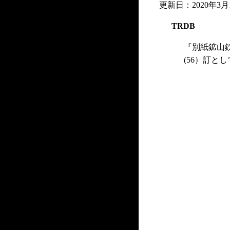
更新日：2020年3月1
TRDB
『別紙鉱山
(56）訂と