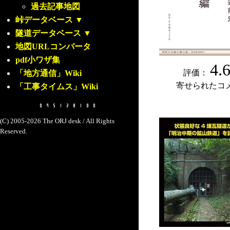
過去記事地図
峠データベース
▼
隧道データベース
▼
地図URLコンバータ
pdf小ワザ集
4.
評価：
「地方通信」Wiki
寄せられたコ
「工事タイムス」Wiki
(C) 2005-2026 The ORJ desk / All Rights
Reserved.