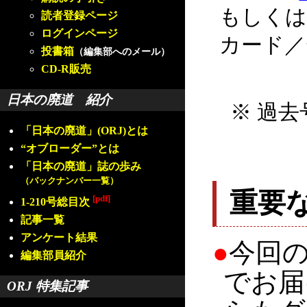
もしくは
読者登録ページ
ログインページ
カード／
投書箱
（編集部へのメール）
CD-R販売
日本の廃道 紹介
※ 過去
「日本の廃道」(ORJ)とは
“オブローダー”とは
「日本の廃道」誌の歩み
（バックナンバー一覧）
重要
[pdf]
1-210号総目次
記事一覧
アンケート結果
●
今回
編集部員紹介
でお届
ORJ 特集記事