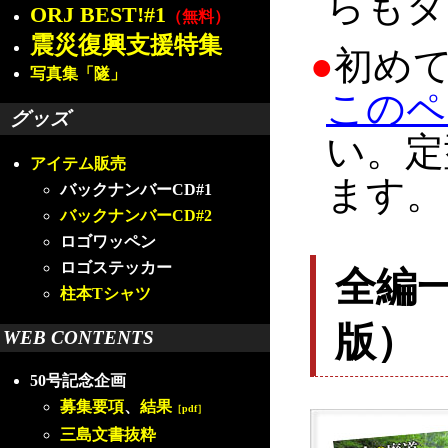
らもダ
ORJ BEST!#1
（無料）
震災復興支援特集
●
初め
写真集「隧」
このペ
グッズ
い。定
アイテム販売
ます。
バックナンバーCD#1
バックナンバーCD#2
ロゴワッペン
ロゴステッカー
全編
柱本Tシャツ
版）
WEB CONTENTS
50号記念企画
募集要項
、
結果
［pdf］
三島文書抜粋