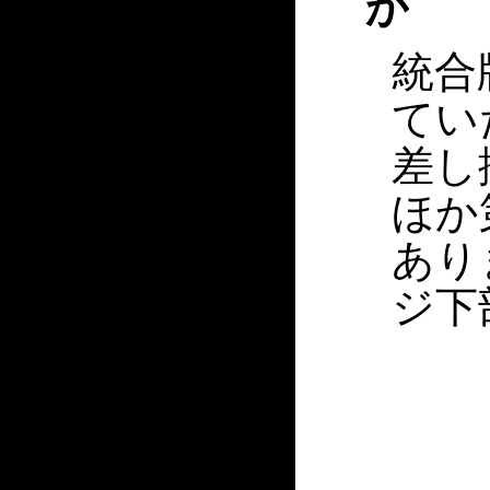
か
統合
てい
差し
ほか
あり
ジ下