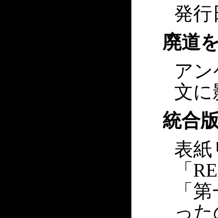
発行
廃道
アン
文に
統合
表紙リ
「R
「第
ったの