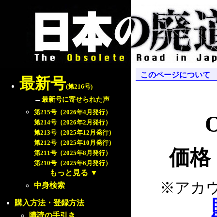
このページについて
最新号
(第216号)
→
最新号に寄せられた声
第215号（2026年4月発行）
O
第214号（2026年2月発行）
第213号（2025年12月発行）
第212号（2025年10月発行）
価格：
第211号（2025年8月発行）
第210号（2025年6月発行）
もっと見る
▼
※アカ
中身検索
購入方法・登録方法
購読の手引き