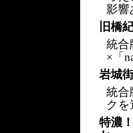
影響
旧橋
統合
×「n
岩城
統合
クを
特濃