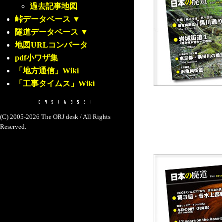
過去記事地図
峠データベース
▼
隧道データベース
▼
地図URLコンバータ
pdf小ワザ集
「地方通信」Wiki
「工事タイムス」Wiki
(C) 2005-2026 The ORJ desk / All Rights
Reserved.