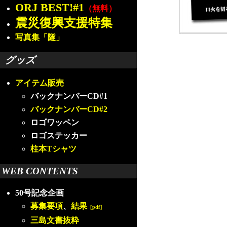
ORJ BEST!#1
（無料）
震災復興支援特集
写真集「隧」
グッズ
アイテム販売
バックナンバーCD#1
バックナンバーCD#2
ロゴワッペン
ロゴステッカー
柱本Tシャツ
WEB CONTENTS
50号記念企画
募集要項
、
結果
［pdf］
三島文書抜粋