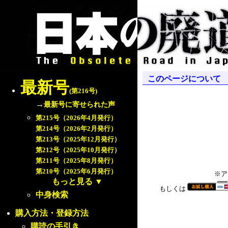
このページについて
最新号
(第216号)
→
最新号に寄せられた声
第215号（2026年4月発行）
第214号（2026年2月発行）
第213号（2025年12月発行）
第212号（2025年10月発行）
第211号（2025年8月発行）
第210号（2025年6月発行）
※ア
もっと見る
▼
もしくは
中身検索
購入方法・登録方法
購読の手引き