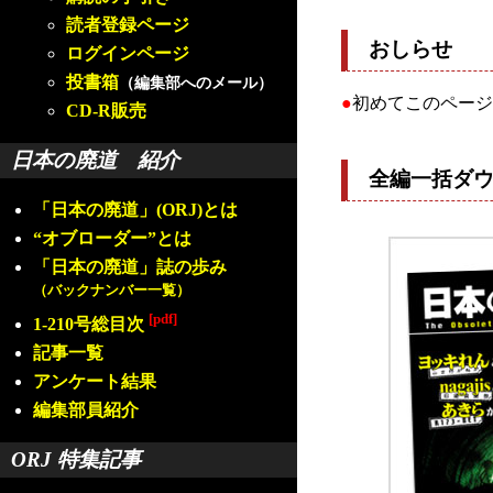
読者登録ページ
おしらせ
ログインページ
投書箱
（編集部へのメール）
●
初めてこのページ
CD-R販売
日本の廃道 紹介
全編一括ダ
「日本の廃道」(ORJ)とは
“オブローダー”とは
「日本の廃道」誌の歩み
（バックナンバー一覧）
[pdf]
1-210号総目次
記事一覧
アンケート結果
編集部員紹介
ORJ 特集記事