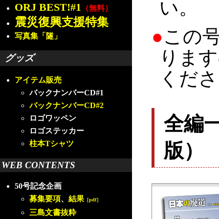
い。
ORJ BEST!#1
（無料）
震災復興支援特集
●
この
写真集「隧」
ります
グッズ
くださ
アイテム販売
バックナンバーCD#1
バックナンバーCD#2
全編
ロゴワッペン
ロゴステッカー
版）
柱本Tシャツ
WEB CONTENTS
50号記念企画
募集要項
、
結果
［pdf］
三島文書抜粋