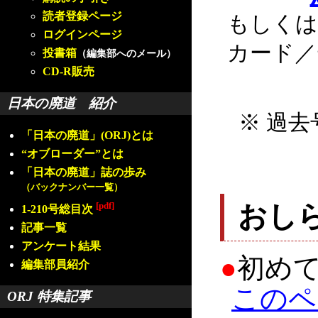
読者登録ページ
もしくは
ログインページ
カード／
投書箱
（編集部へのメール）
CD-R販売
日本の廃道 紹介
※ 過去
「日本の廃道」(ORJ)とは
“オブローダー”とは
「日本の廃道」誌の歩み
（バックナンバー一覧）
[pdf]
おし
1-210号総目次
記事一覧
アンケート結果
●
初め
編集部員紹介
このペ
ORJ 特集記事