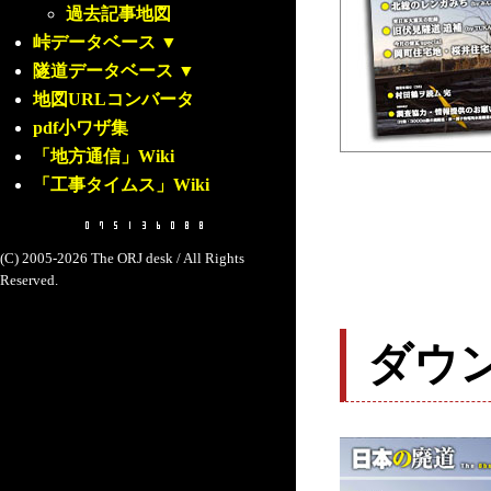
過去記事地図
峠データベース
▼
隧道データベース
▼
地図URLコンバータ
pdf小ワザ集
「地方通信」Wiki
「工事タイムス」Wiki
(C) 2005-2026 The ORJ desk / All Rights
Reserved.
ダウ