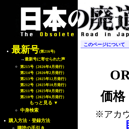
このページについて
最新号
(第216号)
→
最新号に寄せられた声
第215号（2026年4月発行）
OR
第214号（2026年2月発行）
第213号（2025年12月発行）
第212号（2025年10月発行）
第211号（2025年8月発行）
価格：
第210号（2025年6月発行）
もっと見る
▼
中身検索
※アカ
購入方法・登録方法
購読の手引き