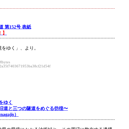
 第152号 表紙
！】
境をゆく」、より。
Mbytes
a35f7403671953ba38cf21d54f
をゆく
旧道と三つの隧道をめぐる彷徨〜
agajis）