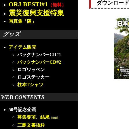
ダウンロー
ORJ BEST!#1
（無料）
震災復興支援特集
写真集「隧」
グッズ
アイテム販売
バックナンバーCD#1
バックナンバーCD#2
ロゴワッペン
ロゴステッカー
柱本Tシャツ
WEB CONTENTS
50号記念企画
募集要項
、
結果
［pdf］
三島文書抜粋