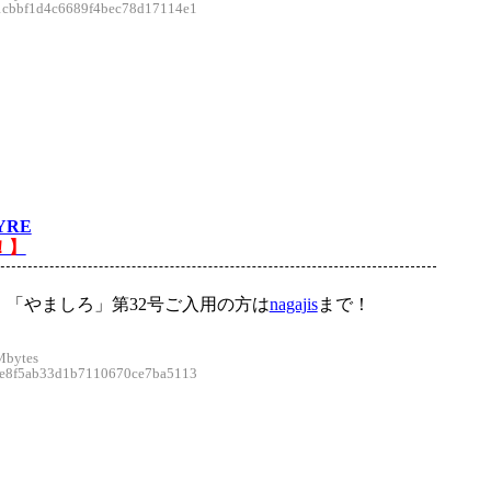
bbf1d4c6689f4bec78d17114e1
YRE
！】
。「やましろ」第32号ご入用の方は
nagajis
まで！
Mbytes
8f5ab33d1b7110670ce7ba5113