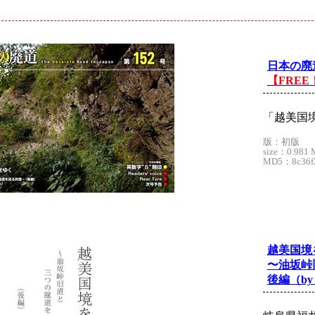
ド
日本の廃道
【FREE
「越美国
版：初版
size：0.981 
MD5：8c36f2
越美国境
〜油坂峠
後編（by n