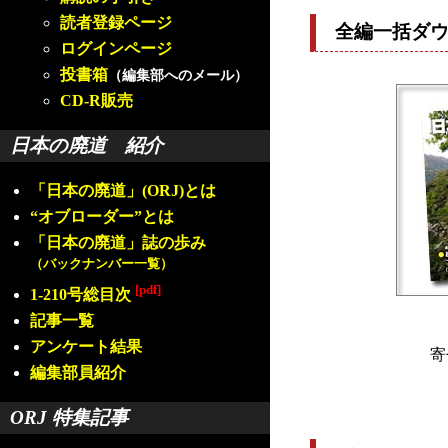
読者登録ページ
全編一括ダ
ログインページ
投書箱
（編集部へのメール）
CD-R販売
日本の廃道 紹介
「日本の廃道」(ORJ)とは
“オブローダー”とは
「日本の廃道」誌の歩み
（バックナンバー一覧）
[pdf]
1-210号総目次
記事一覧
アンケート結果
寄
編集部員紹介
ORJ 特集記事