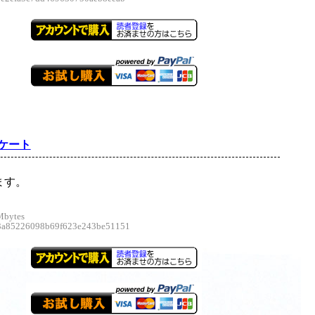
ケート
ます。
Mbytes
85226098b69f623e243be51151