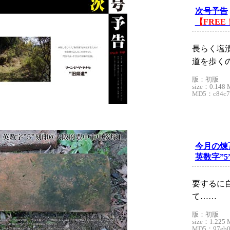
次号予告
【FREE
長らく塩
道を歩く
版：初版
size：0.148 
MD5：c84c78
今月の煉
英数字”
要するに
て……
版：初版
size：1.225 
MD5：97eb0e