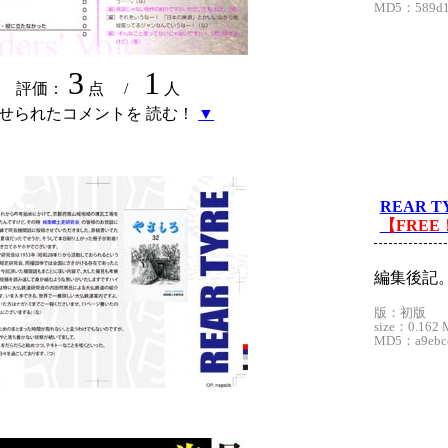
MD5：589d1c
3
1
評価：
点 /
人
せられたコメントを 読む！
▼
REAR T
【FREE
編集後記
版：初版
size：0.162 
MD5：a9ebce