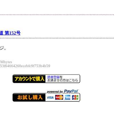
 第152号
ージ。
 Mbytes
3f64664260ecebfc9f753b4b59