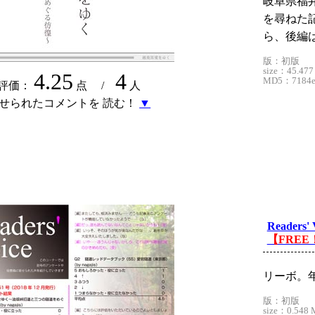
岐阜県福
を尋ねた
ら、後編
版：初版
size：45.477
4.25
4
MD5：7184ef
評価：
点 /
人
せられたコメントを 読む！
▼
Readers' 
【FREE
リーボ。
版：初版
size：0.548 