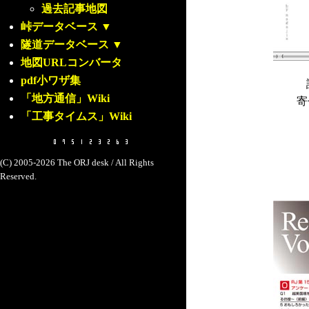
過去記事地図
峠データベース
▼
隧道データベース
▼
地図URLコンバータ
pdf小ワザ集
「地方通信」Wiki
寄
「工事タイムス」Wiki
(C) 2005-2026 The ORJ desk / All Rights
Reserved.