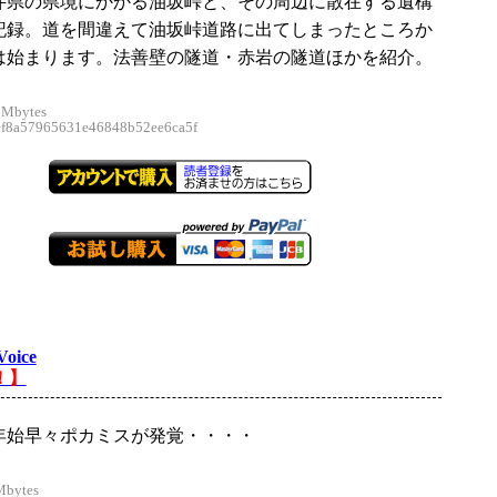
井県の県境にかかる油坂峠と、その周辺に散在する遺構
記録。道を間違えて油坂峠道路に出てしまったところか
は始まります。法善壁の隧道・赤岩の隧道ほかを紹介。
 Mbytes
8a57965631e46848b52ee6ca5f
Voice
！】
年始早々ポカミスが発覚・・・・
Mbytes