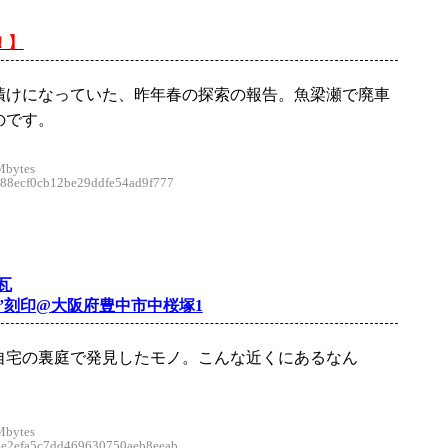
！】
漬けになっていた、昨年春の探索の報告。魚梁瀬で廃車
のです。
Mbytes
8ecf0cb12be29ddfe54ad9f777
瓦
5”刻印@大阪府豊中市中桜塚1
自宅の裏庭で発見したモノ。こんな近くにあるなん
Mbytes
2efa5c7dd469630750aeb8eeab