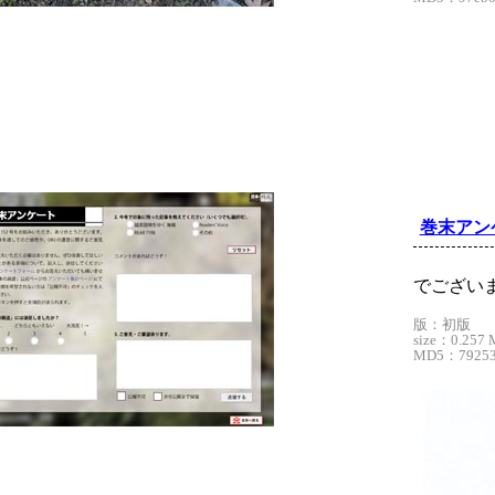
巻末アン
でござい
版：初版
size：0.257 
MD5：79253a