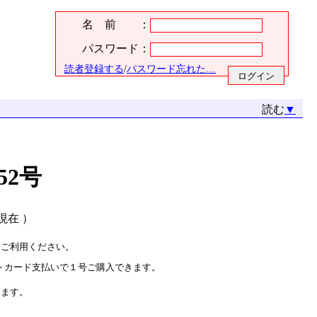
名 前 ：
パスワード：
読者登録する
/
パスワード忘れた…
読む
▼
52号
月現在 ）
をご利用ください。
トカード支払いで１号ご購入できます。
ります。