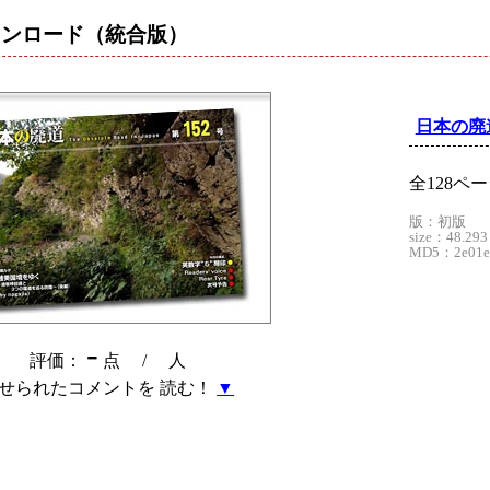
ウンロード
（統合版）
日本の廃道
全128ペ
版：初版
size：48.293
MD5：2e01e5
-
評価：
点 /
人
せられたコメントを 読む！
▼