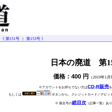
《 第151号
|
第153号 》
日本の廃道 第1
価格：400 円
（2019年1
CD-R販売
※アカウントをお持ちでない方は
もしくは
ボタンから。クレジットカード／デビッ
総目次
※ 過去号の
（記事一覧）あ