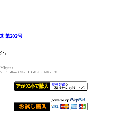
 第202号
ージ。
 Mbytes
37c58ae328a51060582dd97f70