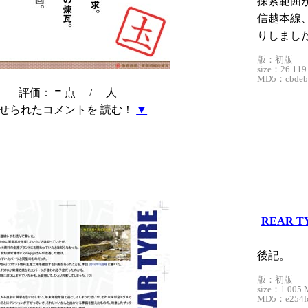
探索範囲
信越本線
りしまし
版：初版
size：26.119
MD5：cbdeb0
-
評価：
点 /
人
せられたコメントを 読む！
▼
REAR T
後記。
版：初版
size：1.005 
MD5：e254fc