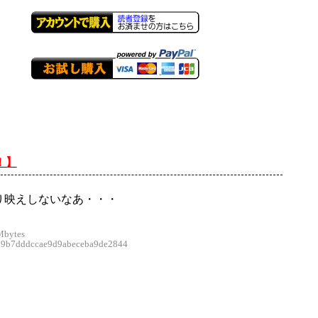
！】
り映えしないなあ・・・
Mbytes
b7dddccae9d9abeceba9de2844