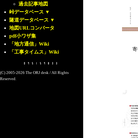
過去記事地図
峠データベース
▼
隧道データベース
▼
地図URLコンバータ
pdf小ワザ集
「地方通信」Wiki
寄
「工事タイムス」Wiki
(C) 2005-2026 The ORJ desk / All Rights
Reserved.