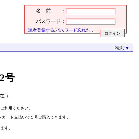
名 前 ：
パスワード：
読者登録する
/
パスワード忘れた…
読む
▼
2号
現在 ）
をご利用ください。
トカード支払いで１号ご購入できます。
ります。