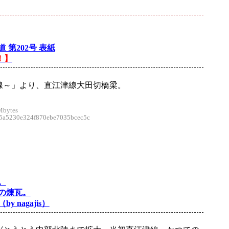
 第202号 表紙
！】
線～」より、直江津線大田切橋梁。
Mbytes
a5230e324f870ebe7035bcec5c
。
の煉瓦。
y nagajis）