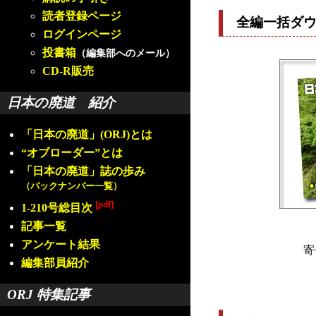
読者登録ページ
全編一括ダ
ログインページ
投書箱
（編集部へのメール）
CD-R販売
日本の廃道 紹介
「日本の廃道」(ORJ)とは
“オブローダー”とは
「日本の廃道」誌の歩み
（バックナンバー一覧）
[pdf]
1-210号総目次
記事一覧
アンケート結果
寄
編集部員紹介
ORJ 特集記事