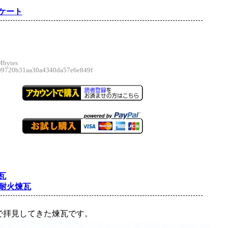
ケート
Mbytes
720b31aa30a4340da57e6e849f
瓦
”耐火煉瓦
で拝見してきた煉瓦です。