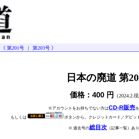
《 第201号
|
第203号 》
日本の廃道 第20
価格：400 円
（2024.2.
CD-R販売
※アカウントをお持ちでない方は
もしくは
ボタンから。クレジットカード／デビッ
総目次
※ 過去号の
（記事一覧）あ