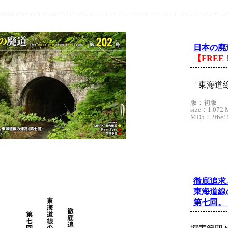
ド
日本の廃道
【FREE
「東海道
版：初版
size：1.072 
MD5：2fbe15
徹底追求
東海道線
第七回。（b