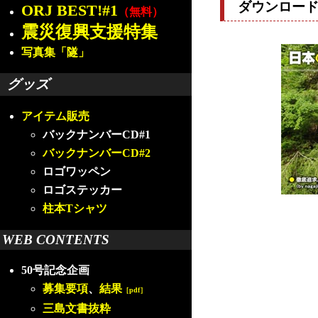
ダウンロー
ORJ BEST!#1
（無料）
震災復興支援特集
写真集「隧」
グッズ
アイテム販売
バックナンバーCD#1
バックナンバーCD#2
ロゴワッペン
ロゴステッカー
柱本Tシャツ
WEB CONTENTS
50号記念企画
募集要項
、
結果
［pdf］
三島文書抜粋