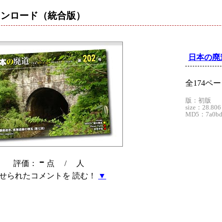
ウンロード
（統合版）
日本の廃道
全174ペ
版：初版
size：28.806
MD5：7a0bd9
-
評価：
点 /
人
せられたコメントを 読む！
▼