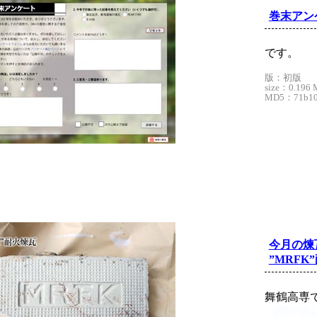
巻末アン
です。
版：初版
size：0.196 
MD5：71b109
今月の煉
”MRFK
舞鶴高専