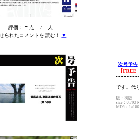
-
評価：
点 /
人
せられたコメントを 読む！
▼
次号予告
【FREE
です。代
版：初版
size：0.703 
MD5：1a1009