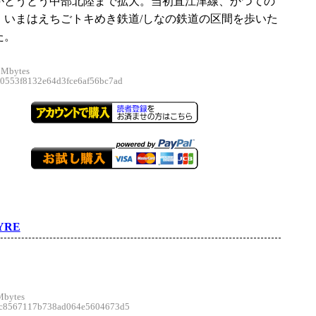
がとうとう中部北陸まで拡大。当初直江津線、かつての
、いまはえちごトキめき鉄道/しなの鉄道の区間を歩いた
た。
 Mbytes
553f8132e64d3fce6af56bc7ad
YRE
Mbytes
8567117b738ad064e5604673d5