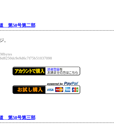
道 第50号第二部
ージ。
 Mbytes
d8250dc9e9d6c7f75b51037098
道 第50号第三部