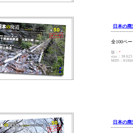
日本の廃
全100ペ
版：
*
size：38.625
MD5：818fd6
日本の廃