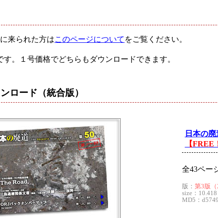
に来られた方は
このページについて
をご覧ください。
です。１号価格でどちらもダウンロードできます。
ウンロード
（統合版）
日本の廃
【FREE
全43ペー
版：
第3版（20
size：10.418
MD5：d57494