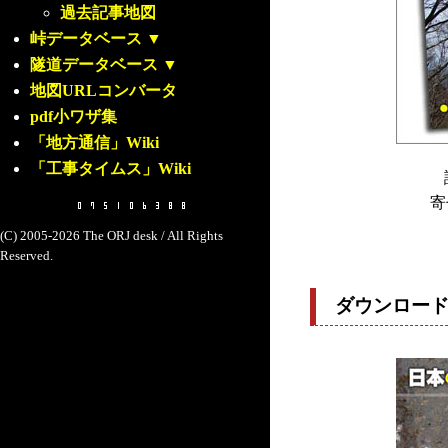
過去記事地図
峠データベース
▼
隧道データベース
▼
地図URLコンバータ
pdf小ワザ集
「地方通信」Wiki
「工事タイムス」Wiki
寄
(C) 2005-2026 The ORJ desk / All Rights
Reserved.
ダウンロー