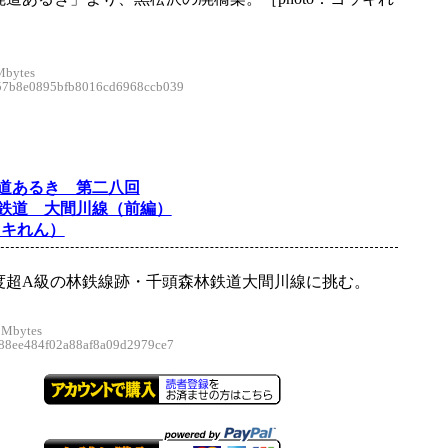
Mbytes
b8e0895bfb8016cd6968ccb039
道あるき 第二八回
鉄道 大間川線（前編）
ッキれん）
度超A級の林鉄線跡・千頭森林鉄道大間川線に挑む。
 Mbytes
8ee484f02a88af8a09d2979ce7