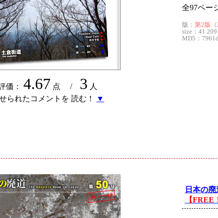
全97ペー
版：
第2版（2
size：41.209
MD5：7961d5
4.67
3
評価：
点 /
人
せられたコメントを 読む！
▼
ド
日本の廃
【FREE