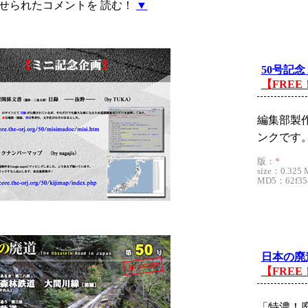
せられたコメントを 読む！
▼
50号記
【FREE
編集部製
ンクです
版：
*
size：0.325 
MD5：62f358
日本の廃
【FREE
「特濃！廃