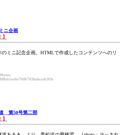
念ミニ企画
！】
作のミニ記念企画。HTMLで作成したコンテンツへのリ
。
Mbytes
f8eb1ee6e7b0b793babcedc91b
道 第50号第二部
！】
道あるき」より、黒松沢の廃橋梁。［photo：ヨッキれ