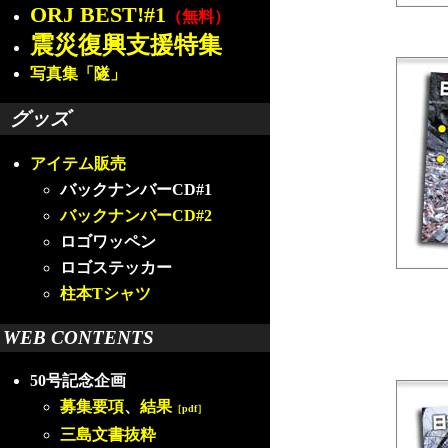
ORJ BEST!#1
（無料）
震災復興支援特集
写真集「隧」
グッズ
アイテム販売
バックナンバーCD#1
バックナンバーCD#2
ロゴワッペン
ロゴステッカー
柱本Tシャツ
WEB CONTENTS
50号記念企画
募集要項
、
結果
［pdf］
三島文書抜粋