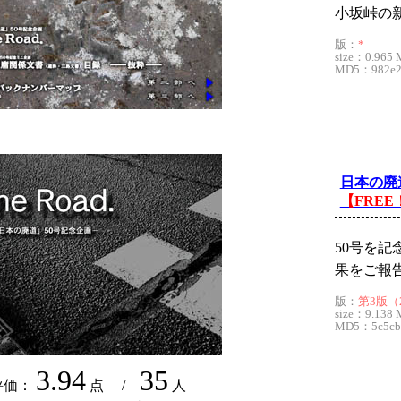
小坂峠の新
版：
*
size：0.965 
MD5：982e29
日本の廃道5
【FREE
50号を記
果をご報
版：
第3版（20
size：9.138 
MD5：5c5cbc
3.94
35
評価：
点 /
人