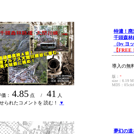
特濃！廃
千頭森林
（by ヨ
【FREE
導入の無
版：
*
size：6.19 M
MD5：05cfe8
4.85
41
評価：
点 /
人
せられたコメントを 読む！
▼
夢幻の道