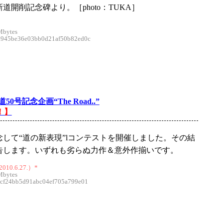
道開削記念碑より。［photo：TUKA］
Mbytes
45be36e03bb0d21af50b82ed0c
0号記念企画“The Road..”
！】
念して“道の新表現”lコンテストを開催しました。その結
告します。いずれも劣らぬ力作＆意外作揃いです。
10.6.27.）*
Mbytes
f24bb5d91abc04ef705a799e01