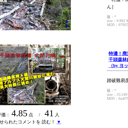
ん］
版：
*
size：0.992 
MD5：979557
特濃！廃
千頭森林
（by ヨ
踏破難易
版：
*
size：33.249
MD5：6a4f78
4.85
41
評価：
点 /
人
せられたコメントを 読む！
▼