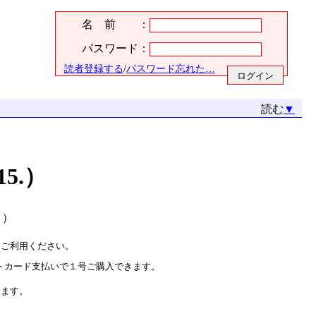
名 前 ：
パスワード：
読者登録する
/
パスワード忘れた…
読む
▼
15.）
. ）
をご利用ください。
トカード支払いで１号ご購入できます。
ります。