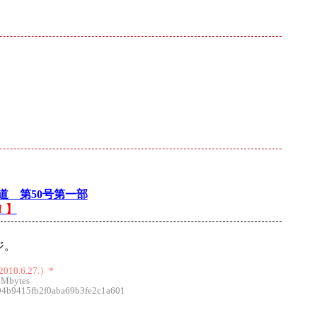
道 第50号第一部
！】
ジ。
10.6.27.）*
 Mbytes
b9415fb2f0aba69b3fe2c1a601