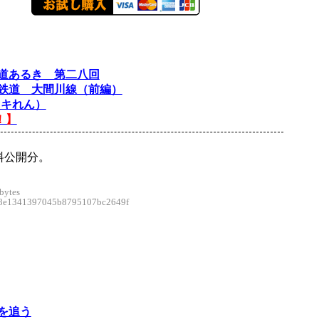
道あるき 第二八回
鉄道 大間川線（前編）
ッキれん）
！】
料公開分。
bytes
e1341397045b8795107bc2649f
を追う