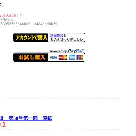
ジ。
010.6.16）*
 Mbytes
3953565b4b6c211c484dbd8b39
道 第50号第一部 表紙
！】