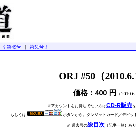
《 第49号
|
第51号 》
ORJ #50（2010.6.
価格：400 円
（2010.6
CD-R販売
※アカウントをお持ちでない方は
もしくは
ボタンから。クレジットカード／デビッ
総目次
※ 過去号の
（記事一覧）あ