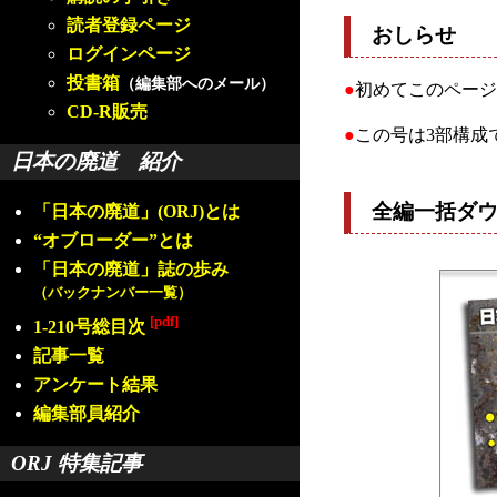
読者登録ページ
おしらせ
ログインページ
投書箱
（編集部へのメール）
●
初めてこのページ
CD-R販売
●
この号は3部構成
日本の廃道 紹介
全編一括ダ
「日本の廃道」(ORJ)とは
“オブローダー”とは
「日本の廃道」誌の歩み
（バックナンバー一覧）
[pdf]
1-210号総目次
記事一覧
アンケート結果
編集部員紹介
ORJ 特集記事