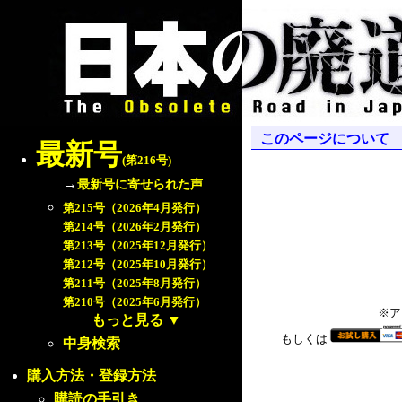
このページについて
最新号
(第216号)
→
最新号に寄せられた声
第215号（2026年4月発行）
第214号（2026年2月発行）
第213号（2025年12月発行）
第212号（2025年10月発行）
第211号（2025年8月発行）
第210号（2025年6月発行）
※ア
もっと見る
▼
もしくは
中身検索
購入方法・登録方法
購読の手引き