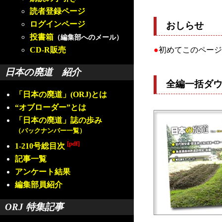
読者登録ページ
ログインページ
おしらせ
投書箱
（編集部へのメール）
CD-R販売
●
初めてこのページ
日本の廃道 紹介
全編一括ダ
「日本の廃道」(ORJ)とは
“オブローダー”とは
「日本の廃道」誌の歩み
（バックナンバー一覧）
[pdf]
1-210号総目次
記事一覧
アンケート結果
編集部員紹介
ORJ 特集記事