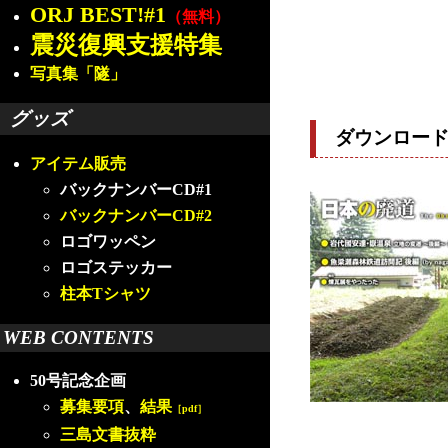
ORJ BEST!#1
（無料）
震災復興支援特集
写真集「隧」
グッズ
ダウンロー
アイテム販売
バックナンバーCD#1
バックナンバーCD#2
ロゴワッペン
ロゴステッカー
柱本Tシャツ
WEB CONTENTS
50号記念企画
募集要項
、
結果
［pdf］
三島文書抜粋