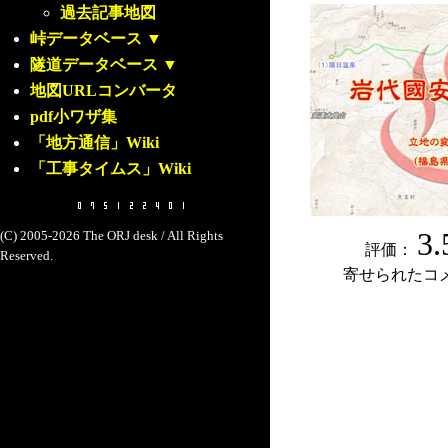
過去記事地図
峠データベース
▼
隧道データベース
▼
地図URLコンバータ
pdf小ワザ集
「地方通信」Wiki
「工事タイムス」Wiki
3.
(C) 2005-2026 The ORJ desk / All Rights
評価：
Reserved.
寄せられたコ