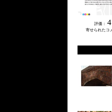
4
評価：
寄せられたコ