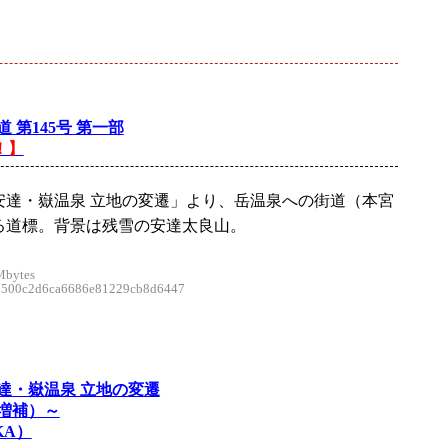
 第145号 第一部
！】
安達・嶽温泉 立地の変遷」より、岳温泉への街道（本宮
る道標。背景は残雪の安達太良山。
Mbytes
00c2d6ca6686e81229cb8d6447
達・嶽温泉 立地の変遷
増補）～
KA）