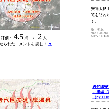
安達太良
道を訪ねた
す。
版：初版
size：36.281
4.5
2
MD5：f71687
評価：
点 /
人
せられたコメントを 読む！
▼
岩代國安
～後編（
（by TU