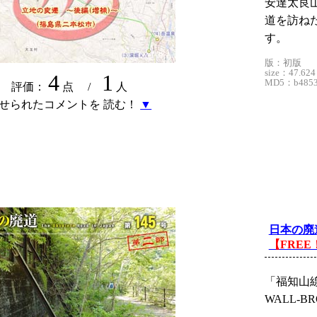
安達太良
道を訪ねた
す。
版：初版
size：47.624
4
1
MD5：b4853c
評価：
点 /
人
せられたコメントを 読む！
▼
日本の廃道
【FREE
「福知山線旧
WALL-BR