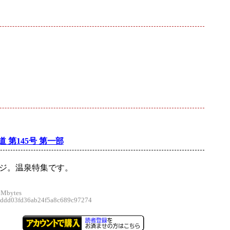
 第145号 第一部
ージ。温泉特集です。
 Mbytes
dd03fd36ab24f5a8c689c97274