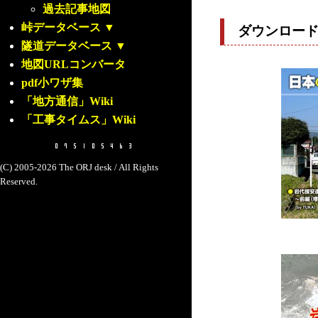
過去記事地図
峠データベース
▼
ダウンロー
隧道データベース
▼
地図URLコンバータ
pdf小ワザ集
「地方通信」Wiki
「工事タイムス」Wiki
(C) 2005-2026 The ORJ desk / All Rights
Reserved.