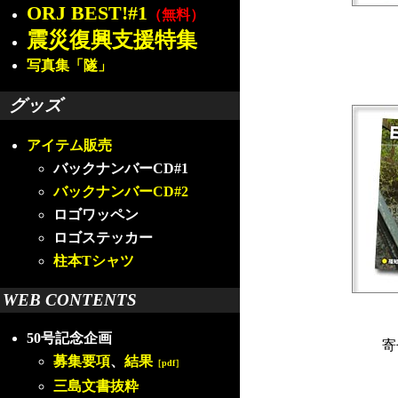
ORJ BEST!#1
（無料）
震災復興支援特集
写真集「隧」
グッズ
アイテム販売
バックナンバーCD#1
バックナンバーCD#2
ロゴワッペン
ロゴステッカー
柱本Tシャツ
WEB CONTENTS
50号記念企画
寄
募集要項
、
結果
［pdf］
三島文書抜粋