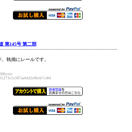
 第145号 第二部
ージ。執拗にレールです。
 Mbytes
1273c1e597aebbf2e9beb7c4bf