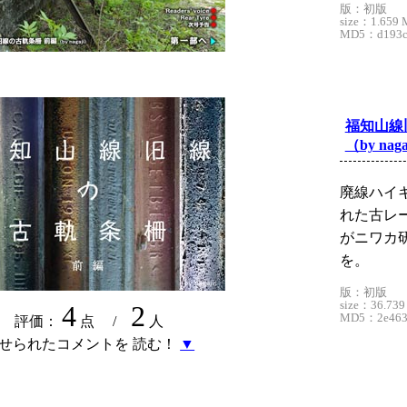
版：初版
size：1.659 
MD5：d193c3
福知山線
（by naga
廃線ハイ
れた古レー
がニワカ
を。
版：初版
size：36.739
4
2
MD5：2e4631
評価：
点 /
人
せられたコメントを 読む！
▼