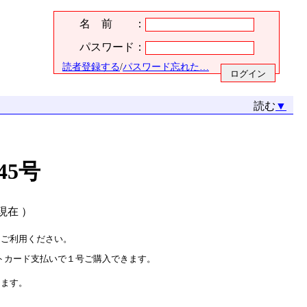
名 前 ：
パスワード：
読者登録する
/
パスワード忘れた…
読む
▼
45号
月現在 ）
をご利用ください。
トカード支払いで１号ご購入できます。
ります。