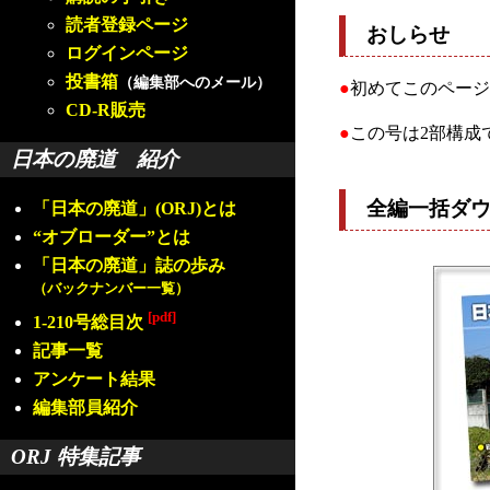
読者登録ページ
おしらせ
ログインページ
投書箱
（編集部へのメール）
●
初めてこのページ
CD-R販売
●
この号は2部構成
日本の廃道 紹介
全編一括ダ
「日本の廃道」(ORJ)とは
“オブローダー”とは
「日本の廃道」誌の歩み
（バックナンバー一覧）
[pdf]
1-210号総目次
記事一覧
アンケート結果
編集部員紹介
ORJ 特集記事