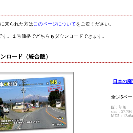
に来られた方は
このページについて
をご覧ください。
です。１号価格でどちらもダウンロードできます。
ウンロード
（統合版）
日本の廃道
全145ペ
版：初版
size：57.786
MD5：12a6ad