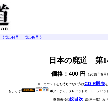
《 第144号
|
第146号 》
日本の廃道 第1
価格：400 円
（2018年6
CD-R販売
※アカウントをお持ちでない方は
もしくは
ボタンから。クレジットカード／デビッ
総目次
※ 過去号の
（記事一覧）あ