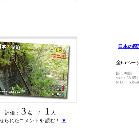
日本の廃道
全65ペ
版：初版
size：38.651
MD5：63fea8
3
1
評価：
点 /
人
せられたコメントを 読む！
▼