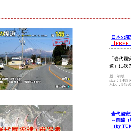
ド
日本の廃道
【FREE
「岩代國
道）に残
版：初版
size：1.489 
MD5：949e05
岩代國安
～前編（
（by TU