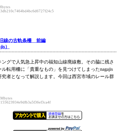
Mbytes
db210c7464bd4bc6d6727f24c5
旧線の古軌条柵 前編
jis）
キングで人気急上昇中の福知山線廃線敷。その脇に残さ
ル転用柵に「貴重なもの」を見つけてしまったnagajis
研究者となって解説します。今回は西宮市域のレール群
 Mbytes
55623934e9dfb3a5f36ef3ca4f