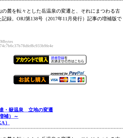
山の麓を転々とした岳温泉の変遷と、それにまつわる古
記録。ORJ第138号（2017年11月発行）記事の増補版で
 Mbytes
4c7b6c37b78dfef8c933b9fe4e
達・嶽温泉 立地の変遷
増補）～
KA）