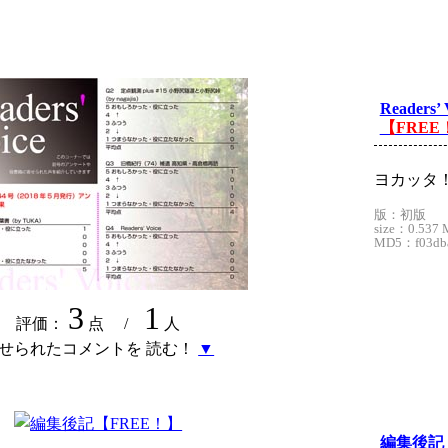
Readers’ 
【FREE
ヨカッタ
版：初版
size：0.537 
MD5：f03dba
3
1
評価：
点 /
人
せられたコメントを 読む！
▼
編集後記