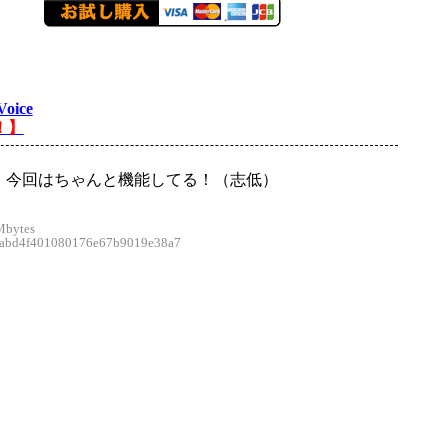
Voice
！】
！今回はちゃんと機能してる！（志低）
Mbytes
bd4f401080176e67b9019e38a7