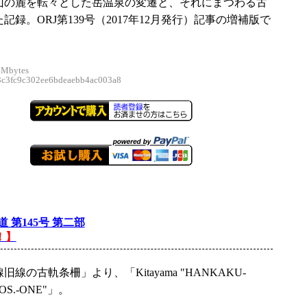
山の麓を転々とした岳温泉の変遷と、それにまつわる古
記録。ORJ第139号（2017年12月発行）記事の増補版で
 Mbytes
3fc9c302ee6bdeaebb4ac003a8
 第145号 第二部
！】
線の古軌条柵」より、「Kitayama "HANKAKU-
OS.-ONE"」。