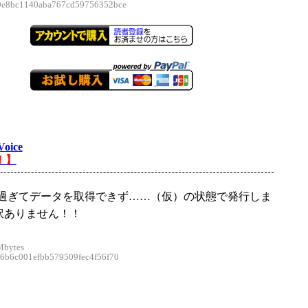
8bc1140aba767cd59756352bce
Voice
！】
03過ぎてデータを取得できず……（仮）の状態で発行しま
訳ありません！！
Mbytes
b6c001efbb579509fec4f56f70