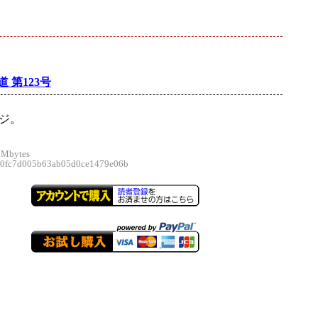
 第123号
ージ。
 Mbytes
fc7d005b63ab05d0ce1479e06b