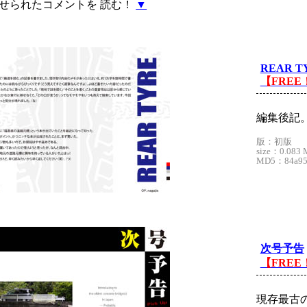
せられたコメントを 読む！
▼
REAR T
【FREE
編集後記
版：初版
size：0.083 
MD5：84a95c
次号予告
【FREE
現存最古