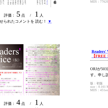
MD5：77629e
5
1
評価：
点 /
人
せられたコメントを 読む！
▼
Readers' 
【FREE
ORJが5
す。申し
版：初版
size：0.161 
MD5：451ee6
4
1
評価：
点 /
人