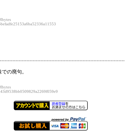
Mbytes
efadfe25153a6ba52336a11553
味での廃句。
Mbytes
3d9538bb0509829a2269f059e9