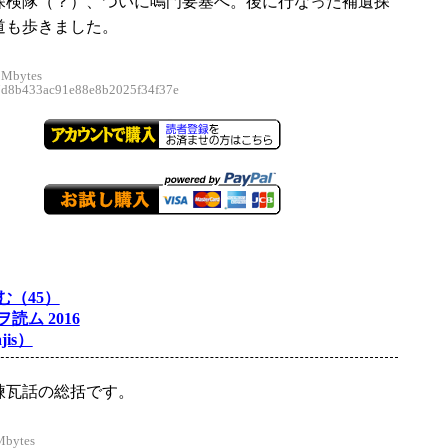
探検隊（？）、ついに鳴門要塞へ。後に行なった補遺探
道も歩きました。
 Mbytes
8b433ac91e88e8b2025f34f37e
む（45）
読ム 2016
jis）
煉瓦話の総括です。
Mbytes