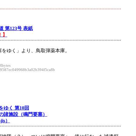
 第123号 表紙
！】
塞をゆく」より、鳥取弾薬本庫。
Mbytes
587ec049968b3a02b394f5ca8b
をゆく 第10回
の諸施設（鳴門要塞）
jis）