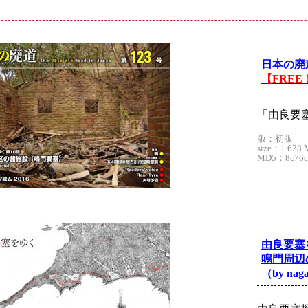
ド
日本の廃道
【FREE
「由良要
版：初版
size：1.628 
MD5：8c76c9
由良要塞
鳴門周辺
（by naga