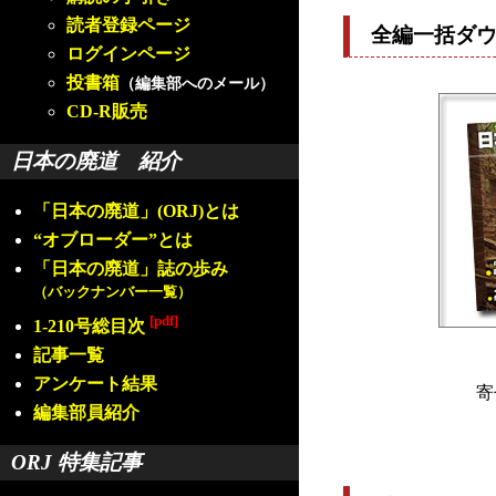
読者登録ページ
全編一括ダ
ログインページ
投書箱
（編集部へのメール）
CD-R販売
日本の廃道 紹介
「日本の廃道」(ORJ)とは
“オブローダー”とは
「日本の廃道」誌の歩み
（バックナンバー一覧）
[pdf]
1-210号総目次
記事一覧
アンケート結果
寄
編集部員紹介
ORJ 特集記事