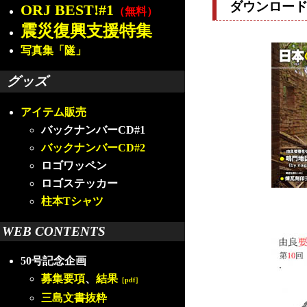
ダウンロー
ORJ BEST!#1
（無料）
震災復興支援特集
写真集「隧」
グッズ
アイテム販売
バックナンバーCD#1
バックナンバーCD#2
ロゴワッペン
ロゴステッカー
柱本Tシャツ
WEB CONTENTS
50号記念企画
募集要項
、
結果
［pdf］
三島文書抜粋