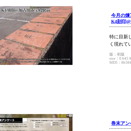
今月の煉
K4刻印
特に目新
く現れて
版：初版
size：0.645 
MD5：8b5845
巻末アン