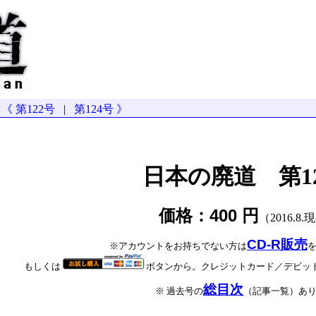
《 第122号
|
第124号 》
日本の廃道 第1
価格：400 円
（2016.8.
CD-R販売
※アカウントをお持ちでない方は
もしくは
ボタンから。クレジットカード／デビッ
総目次
※ 過去号の
（記事一覧）あ