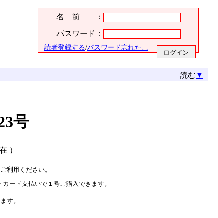
名 前 ：
パスワード：
読者登録する
/
パスワード忘れた…
読む
▼
23号
現在 ）
をご利用ください。
トカード支払いで１号ご購入できます。
ります。