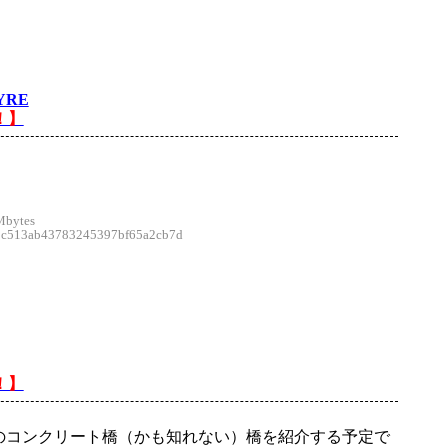
YRE
！】
。
Mbytes
513ab43783245397bf65a2cb7d
！】
のコンクリート橋（かも知れない）橋を紹介する予定で