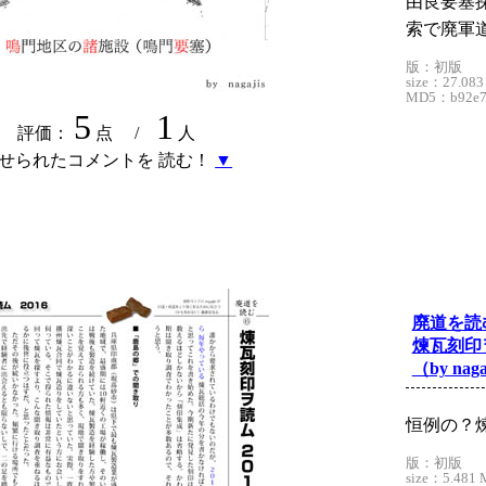
由良要塞
索で廃軍
版：初版
size：27.083
MD5：b92e7d
5
1
評価：
点 /
人
せられたコメントを 読む！
▼
廃道を読
煉瓦刻印ヲ
（by naga
恒例の？
版：初版
size：5.481 