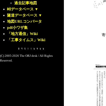
過去記事地図
峠データベース
▼
隧道データベース
▼
地図URLコンバータ
pdf小ワザ集
「地方通信」Wiki
寄
「工事タイムス」Wiki
(C) 2005-2026 The ORJ desk / All Rights
Reserved.