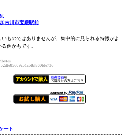
瓦
@加古川市宝殿駅前
しいものではありませんが、集中的に見られる特徴がよ
いる例かもです。
Mbytes
2dfe85609a51cbfbf860fde736
ケート