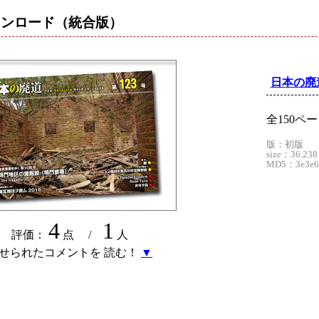
ウンロード
（統合版）
日本の廃道
全150ペ
版：初版
size：36.238
MD5：3e3e60
4
1
評価：
点 /
人
せられたコメントを 読む！
▼