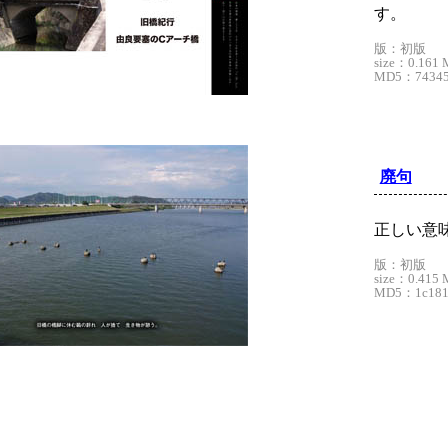
す。
版：初版
size：0.161 
MD5：74345b
廃句
正しい意
版：初版
size：0.415 
MD5：1c1814